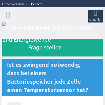
Firmenverzeichnis
Experts
Anmelden
Frage stellen
Ist es zwingend notwendig,
dass bei einem
Batteriespeicher jede Zelle
einen Temperatursensor hat?