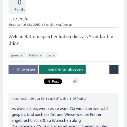
0
Punkte
903
Aufrufe
Eingestellt
6, Mai 2015
in
Speicher
von
Anonym
Welche Batteriespeicher haben dies als Standard mit
drin?
speicher
batterie
zelle
Kommentiert
29, Jun 2016
von
Rolf Walsch
(
107
Punkte)
es wäre schön, wenn es so wäre. Da wird aber wie wild
gespart. Und auch die Art und Weise wie der Fühler
angebracht ist, läßt zu Wünschen übrig.
Die gängigen IC's zum Laden arbeiten mit einem Fühler.