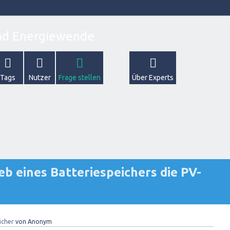
Tags
Nutzer
Frage stellen
Über Experts
b eines Batteriespeichers die PV-
icher
von
Anonym