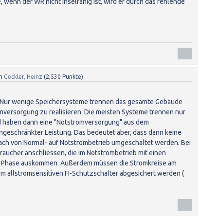
 wenn der WR nicht inselfähig ist, wird er durch das fehlende
n
Geckler, Heinz
(
2,530
Punkte)
. Nur wenige Speichersysteme trennen das gesamte Gebäude
versorgung zu realisieren. Die meisten Systeme trennen nur
d haben dann eine "Notstromversorgung" aus dem
ngeschränkter Leistung. Das bedeutet aber, dass dann keine
ach von Normal- auf Notstrombetrieb umgeschaltet werden. Bei
braucher anschliessen, die im Notstrombetrieb mit einen
ro Phase auskommen. Außerdem müssen die Stromkreise am
m allstromsensitiven FI-Schutzschalter abgesichert werden (