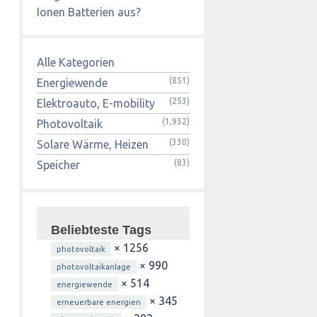
Ionen Batterien aus?
Alle Kategorien
(851)
Energiewende
(253)
Elektroauto, E-mobility
(1,932)
Photovoltaik
(330)
Solare Wärme, Heizen
(83)
Speicher
Beliebteste Tags
× 1256
photovoltaik
× 990
photovoltaikanlage
× 514
energiewende
× 345
erneuerbare energien