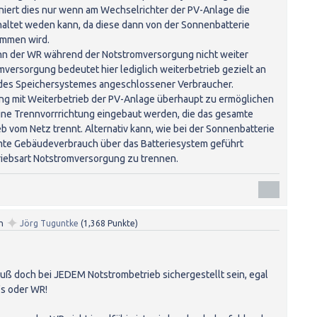
iert dies nur wenn am Wechselrichter der PV-Anlage die
ltet weden kann, da diese dann von der Sonnenbatterie
ommen wird.
nn der WR während der Notstromversorgung nicht weiter
versorgung bedeutet hier lediglich weiterbetrieb gezielt an
des Speichersystemes angeschlossener Verbraucher.
g mit Weiterbetrieb der PV-Anlage überhaupt zu ermöglichen
ine Trennvorrrichtung eingebaut werden, die das gesamte
 vom Netz trennt. Alternativ kann, wie bei der Sonnenbatterie
te Gebäudeverbrauch über das Batteriesystem geführt
riebsart Notstromversorgung zu trennen.
✦
n
Jörg Tuguntke
(
1,368
Punkte)
uß doch bei JEDEM Notstrombetrieb sichergestellt sein, egal
's oder WR!