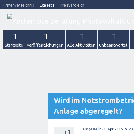
Firmenverzeichnis
Experts
Preisvergleich
Startseite
Veröffentlichungen
Alle Aktivitäten
Unbeantwortet
Wird im Notstrombetrie
Anlage abgeregelt?
Eingestellt
21, Apr 2015
in
Spe
+1