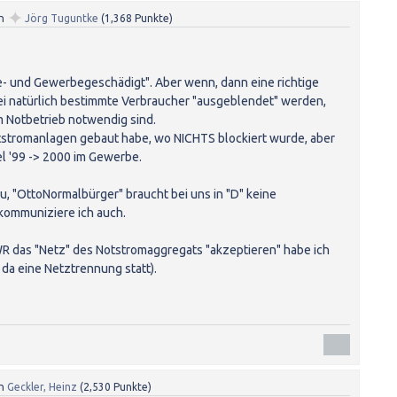
✦
n
Jörg Tuguntke
(
1,368
Punkte)
rie- und Gewerbegeschädigt". Aber wenn, dann eine richtige
 natürlich bestimmte Verbraucher "ausgeblendet" werden,
im Notbetrieb notwendig sind.
stromanlagen gebaut habe, wo NICHTS blockiert wurde, aber
 '99 -> 2000 im Gewerbe.
u, "OttoNormalbürger" braucht bei uns in "D" keine
kommuniziere ich auch.
R das "Netz" des Notstromaggregats "akzeptieren" habe ich
t da eine Netztrennung statt).
n
Geckler, Heinz
(
2,530
Punkte)