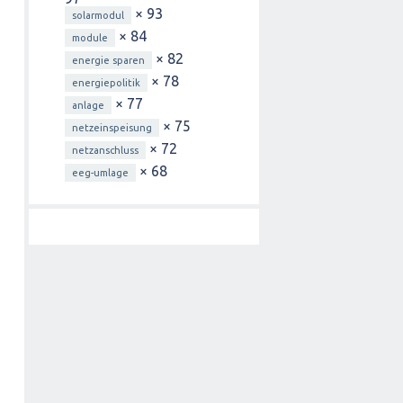
× 93
solarmodul
× 84
module
× 82
energie sparen
× 78
energiepolitik
× 77
anlage
× 75
netzeinspeisung
× 72
netzanschluss
× 68
eeg-umlage