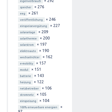
× 292
eigenverbrauch
× 276
speicher
× 261
eeg
× 246
veröffentlichung
× 227
einspeisevergütung
× 209
solaranlage
× 200
solarthermie
× 197
solarstrom
× 190
elektroauto
× 162
wechselrichter
× 157
e-mobility
× 151
modul
× 143
batterie
× 122
heizung
× 106
netzbetreiber
× 105
stromnetz
× 104
einspeisung
×
100% erneuerbare energien
97