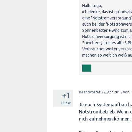
Hallo tugu,
ich denke, das ist grundsätz
eine "Notstromversorgung" 
auch bei der "Notstromver
Sonnenbatterie wird zum, B
Notsromversorgung ist nic
Speichersystemes alle 3 Ph
Verbraucher weiter versor
machen so weit ich weiß a
Beantwortet
22, Apr 2015
von
+1
Punkt
Je nach Systemaufbau ha
Notstrombetrieb. Wenn di
nich aufnehmen können.