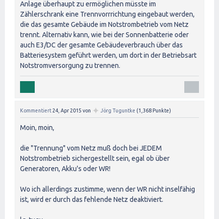
Anlage überhaupt zu ermöglichen müsste im
Zählerschrank eine Trennvorrrichtung eingebaut werden,
die das gesamte Gebäude im Notstrombetrieb vom Netz
trennt. Alternativ kann, wie bei der Sonnenbatterie oder
auch E3/DC der gesamte Gebäudeverbrauch über das
Batteriesystem geführt werden, um dort in der Betriebsart
Notstromversorgung zu trennen.
✦
Kommentiert
24, Apr 2015
von
Jörg Tuguntke
(
1,368
Punkte)
Moin, moin,
die "Trennung" vom Netz muß doch bei JEDEM
Notstrombetrieb sichergestellt sein, egal ob über
Generatoren, Akku's oder WR!
Wo ich allerdings zustimme, wenn der WR nicht inselfähig
ist, wird er durch das fehlende Netz deaktiviert.