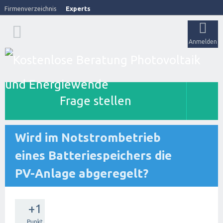
Firmenverzeichnis
Experts
Anmelden
Frage stellen
Wird im Notstrombetrieb
eines Batteriespeichers die
PV-Anlage abgeregelt?
+1
Punkt