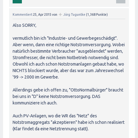
✦
Kommentiert
25, Apr 2015
von
Jörg Tuguntke
(
1,368
Punkte)
Also SORRY,
vermutlich bin ich "Industrie- und Gewerbegeschädigt".
Aber wenn, dann eine richtige Notstromversorgung. Wobei
natürlich bestimmte Verbraucher "ausgeblendet" werden,
Stromfresser, die nicht beim Notbetrieb notwendig sind.
Obwohl ich auch schon Notstromanlagen gebaut habe, wo
NICHTS blockiert wurde, aber das war zum Jahreswechsel
'99 -> 2000 im Gewerbe.
Allerdings gebe ich offen zu, "OttoNormalbürger" braucht
bei uns in "D" keine Notstromversorgung. DAS
kommuniziere ich auch.
Auch PV-Anlagen, wo die WR das "Netz" des
Notstromaggregats "akzeptieren" habe ich schon realisiert
(Klar findet da eine Netztrennung statt).