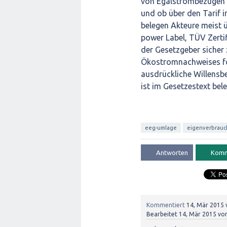
von Egalstrombezügen 
und ob über den Tarif 
belegen Akteure meist ü
power Label, TÜV Zerti
der Gesetzgeber sicher
Ökostromnachweises fo
ausdrückliche Willensb
ist im Gesetzestext bele
eeg-umlage
eigenverbrauc
Kommentiert
14, Mär 2015
Bearbeitet
14, Mär 2015
vo