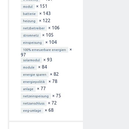
× 151
modul
× 143
batterie
× 122
heizung
× 106
netzbetreiber
× 105
stromnetz
× 104
einspeisung
×
100% erneuerbare energien
97
× 93
solarmodul
× 84
module
× 82
energie sparen
× 78
energiepolitik
× 77
anlage
× 75
netzeinspeisung
× 72
netzanschluss
× 68
eeg-umlage