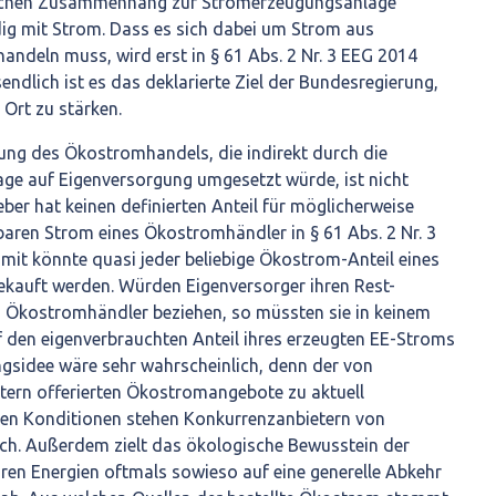
lichen Zusammenhang zur Stromerzeugungsanlage
dig mit Strom. Dass es sich dabei um Strom aus
andeln muss, wird erst in § 61 Abs. 2 Nr. 3 EEG 2014
endlich ist es das deklarierte Ziel der Bundesregierung,
Ort zu stärken.
rung des Ökostromhandels, die indirekt durch die
ge auf Eigenversorgung umgesetzt würde, ist nicht
ber hat keinen definierten Anteil für möglicherweise
aren Strom eines Ökostromhändler in § 61 Abs. 2 Nr. 3
mit könnte quasi jeder beliebige Ökostrom-Anteil eines
kauft werden. Würden Eigenversorger ihren Rest-
 Ökostromhändler beziehen, so müssten sie in keinem
f den eigenverbrauchten Anteil ihres erzeugten EE-Stroms
ngsidee wäre sehr wahrscheinlich, denn der von
tern offerierten Ökostromangebote zu aktuell
gen Konditionen stehen Konkurrenzanbietern von
ch. Außerdem zielt das ökologische Bewusstein der
ren Energien oftmals sowieso auf eine generelle Abkehr