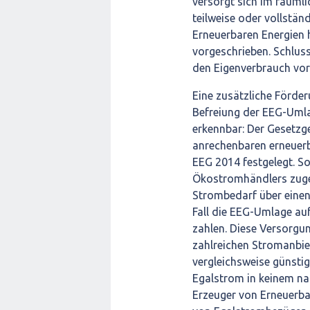
versorgt sich im räum
teilweise oder vollstän
Erneuerbaren Energien h
vorgeschrieben. Schluss
den Eigenverbrauch vor 
Eine zusätzliche Förde
Befreiung der EEG-Umla
erkennbar: Der Gesetzge
anrechenbaren erneuerb
EEG 2014 festgelegt. So
Ökostromhändlers zuge
Strombedarf über einen
Fall die EEG-Umlage au
zahlen. Diese Versorgu
zahlreichen Stromanbie
vergleichsweise günsti
Egalstrom in keinem na
Erzeuger von Erneuerba