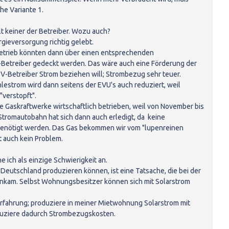
he Variante 1.
t keiner der Betreiber. Wozu auch?
gieversorgung richtig gelebt.
betrieb könnten dann über einen entsprechenden
-Betreiber gedeckt werden. Das wäre auch eine Förderung der
PV-Betreiber Strom beziehen will; Strombezug sehr teuer.
strom wird dann seitens der EVU's auch reduziert, weil
"verstopft".
e Gaskraftwerke wirtschaftlich betrieben, weil von November bis
Stromautobahn hat sich dann auch erledigt, da keine
enötigt werden. Das Gas bekommen wir vom "lupenreinen
t auch kein Problem.
e ich als einzige Schwierigkeit an.
Deutschland produzieren können, ist eine Tatsache, die bei der
ankam. Selbst Wohnungsbesitzer können sich mit Solarstrom
Erfahrung; produziere in meiner Mietwohnung Solarstrom mit
eduziere dadurch Strombezugskosten.