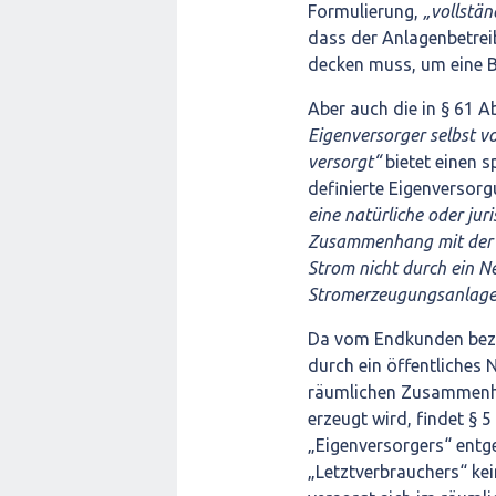
Formulierung,
„vollstän
dass der Anlagenbetrei
decken muss, um eine B
Aber auch die in § 61 A
Eigenversorger selbst v
versorgt“
bietet einen s
definierte Eigenversor
eine natürliche oder jur
Zusammenhang mit der 
Strom nicht durch ein Ne
Stromerzeugungsanlage 
Da vom Endkunden bezo
durch ein öffentliches N
räumlichen Zusammenha
erzeugt wird, findet § 5
„Eigenversorgers“ ent
„Letztverbrauchers“ ke