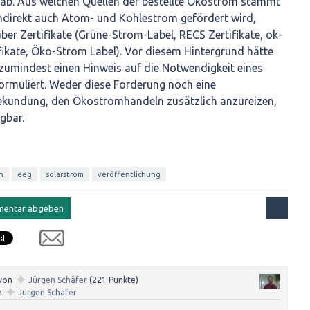
ab. Aus welchen Quellen der bestellte Ökostrom stammt
indirekt auch Atom- und Kohlestrom gefördert wird,
ber Zertifikate (Grüne-Strom-Label, RECS Zertifikate, ok-
fikate, Öko-Strom Label). Vor diesem Hintergrund hätte
 zumindest einen Hinweis auf die Notwendigkeit eines
rmuliert. Weder diese Forderung noch eine
ekundung, den Ökostromhandeln zusätzlich anzureizen,
gbar.
h
eeg
solarstrom
veröffentlichung
✦
von
Jürgen Schäfer
(
221
Punkte)
✦
n
Jürgen Schäfer