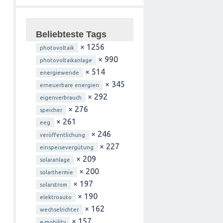
Beliebteste Tags
× 1256
photovoltaik
× 990
photovoltaikanlage
× 514
energiewende
× 345
erneuerbare energien
× 292
eigenverbrauch
× 276
speicher
× 261
eeg
× 246
veröffentlichung
× 227
einspeisevergütung
× 209
solaranlage
× 200
solarthermie
× 197
solarstrom
× 190
elektroauto
× 162
wechselrichter
× 157
e-mobility