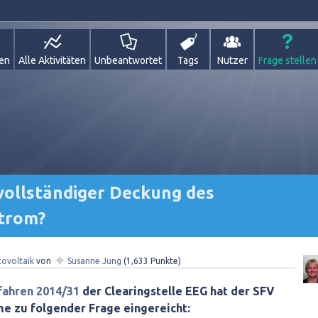
gen
Alle Aktivitäten
Unbeantwortet
Tags
Nutzer
Frage stellen
vollständiger Deckung des
strom?
✦
ovoltaik
von
Susanne Jung
(
1,633
Punkte)
ahren 2014/31
der Clearingstelle EEG hat der SFV
me zu folgender Frage eingereicht: