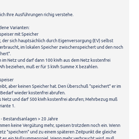
t ich Ihre Ausführungen richig verstehe.
dene Varianten:
speiser mit Speicher
, der sich hauptsächlich durch Eigenversorgung (EV) selbst
 verbraucht, im lokalen Speicher zwischenspeichert und den noch
hert".
Wh im Netz und darf dann 100 kWh aus dem Netz kostenfrei
kWh beziehen, muß er für 5 kWh Summe X bezahlen.
speiser
eibt, aber keinen Speicher hat. Den Überschuß "speichert" er im
 Bedarf wieder kostenfrei abrufen.
 ins Netz und darf 500 kWh kostenfrei abrufen; Mehrbezug muß
iante 1.
r - Bestandsanlagen > 20 Jahre
mmen keine Vergütung mehr, speisen trotzdem noch ein. Wenn
 Netz "speichern" und zu einem späteren Zeitpunkt die gleiche
t es ein Nullsummenspiel. Wenn mehr verbraucht wird, muß