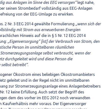
dig aus Anlagen im Sinne des EEG versorgen“
legt nahe,
ber seinen Strombedarf vollständig aus EEG-Anlagen
efreiung von der EEG-Umlage zu erwirken.
bs. 2 Nr. 3 EEG 2014 gewählte Formulierung
„wenn sich der
ollständig mit Strom aus erneuerbaren Energien
prachlichen Hinweis auf die in § 5 Nr. 12 EEG 2014
gung:
„Eigenversorgung“ [ist] der Verbrauch von Strom, den
istische Person im unmittelbaren räumlichen
Stromerzeugungsanlage selbst verbraucht, wenn der
tz durchgeleitet wird und diese Person die
selbst betreibt“
.
gener Ökostrom eines beliebigen Ökostromanbieters
etz geleitet und in der Regel nicht im unmittelbaren
ng zur Stromerzeugungsanlage eines Anlagenbetreibers
 Nr. 12 keine Erfüllung. Auch setzt der Begriff des
gegen dem des vorher im EEG 2012 noch verwandten
in Kaufverhältnis mehr voraus. Der Eigenversorger