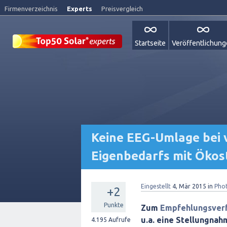
Firmenverzeichnis
Experts
Preisvergleich
Startseite
Veröffentlichun
Keine EEG-Umlage bei 
Eigenbedarfs mit Öko
Eingestellt
4, Mär 2015
in
Phot
+2
Punkte
Zum
Empfehlungsverf
u.a. eine Stellungnah
4.195
Aufrufe