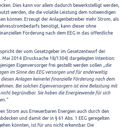
ecken. Dies kann vor allem dadurch bewerkstelligt werden,
utzt werden, die die volatile Leistung dem notwendigen
n können. Erzeugt der Anlagenbetreiber mehr Strom, als
Jahresstrombedarfs benötigt, kann dieser ohne
inanziellen Förderung nach dem EEG in das öffentliche
ntspricht der vom Gesetzgeber im Gesetzentwurf der
 Mai 2014 (Drucksache 18/1304) dargelegten Intention:
ejenigen Eigenversorger frei gestellt werden sollen
„die
lagen im Sinne des EEG versorgen und für anderweitig
diesen Anlagen keinerlei finanzielle Förderung nach dem
hmen. Bei solchen Eigenversorgern ist eine Belastung mit
nicht begründbar. Sie haben die Energiewende für sich
en.“
ren Strom aus Erneuerbaren Energien auch durch den
decken und damit der in § 61 Abs. 1 EEG geregelten
hen könnten, ist für uns nicht erkennbar. Die