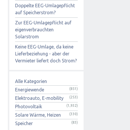
Doppelte EEG-Umlagepflicht
auf Speicherstrom?
Zur EEG-Umlagepflicht auf
eigenverbrauchten
Solarstrom
Keine EEG-Umlage, da keine
Lieferbeziehung - aber der
Vermieter liefert doch Strom?
Alle Kategorien
(851)
Energiewende
(253)
Elektroauto, E-mobility
(1,932)
Photovoltaik
(330)
Solare Wärme, Heizen
(83)
Speicher