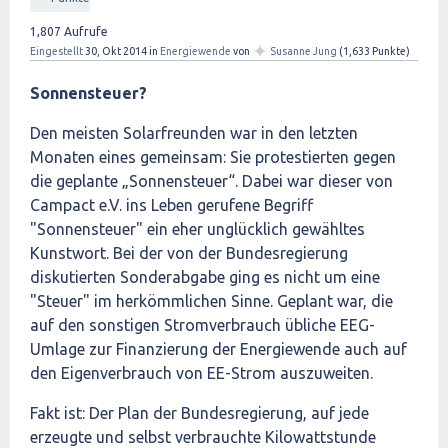
1,807
Aufrufe
✦
Eingestellt
30, Okt 2014
in
Energiewende
von
Susanne Jung
(
1,633
Punkte)
Sonnensteuer?
Den meisten Solarfreunden war in den letzten
Monaten eines gemeinsam: Sie protestierten gegen
die geplante „Sonnensteuer“. Dabei war dieser von
Campact e.V. ins Leben gerufene Begriff
"Sonnensteuer" ein eher unglücklich gewähltes
Kunstwort. Bei der von der Bundesregierung
diskutierten Sonderabgabe ging es nicht um eine
"Steuer" im herkömmlichen Sinne. Geplant war, die
auf den sonstigen Stromverbrauch übliche EEG-
Umlage zur Finanzierung der Energiewende auch auf
den Eigenverbrauch von EE-Strom auszuweiten.
Fakt ist: Der Plan der Bundesregierung, auf jede
erzeugte und selbst verbrauchte Kilowattstunde