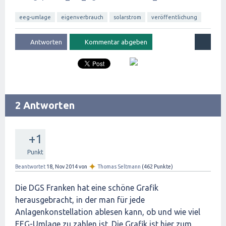
eeg-umlage
eigenverbrauch
solarstrom
veröffentlichung
2 Antworten
+1
Punkt
✦
Beantwortet
18, Nov 2014
von
Thomas Seltmann
(
462
Punkte)
Die DGS Franken hat eine schöne Grafik
herausgebracht, in der man für jede
Anlagenkonstellation ablesen kann, ob und wie viel
EEG-Umlage zu zahlen ist. Die Grafik ist hier zum