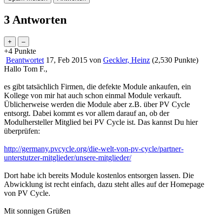
3 Antworten
+4
Punkte
Beantwortet
17, Feb 2015
von
Geckler, Heinz
(
2,530
Punkte)
Hallo Tom F.,
es gibt tatsächlich Firmen, die defekte Module ankaufen, ein
Kollege von mir hat auch schon einmal Module verkauft.
Üblicherweise werden die Module aber z.B. über PV Cycle
entsorgt. Dabei kommt es vor allem darauf an, ob der
Modulhersteller Mitglied bei PV Cycle ist. Das kannst Du hier
überprüfen:
http://germany.pvcycle.org/die-welt-von-pv-cycle/partner-
unterstutzer-mitglieder/unsere-mitglieder/
Dort habe ich bereits Module kostenlos entsorgen lassen. Die
Abwicklung ist recht einfach, dazu steht alles auf der Homepage
von PV Cycle.
Mit sonnigen Grüßen