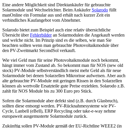
Eine andere Möglichkeit sind Direktankäufer für gebrauchte
Solarmodule und Wechselrichter. Beim Ankäufer
Solarodo
füllt
manOnline ein Formular aus und erhält nach kurzer Zeit ein
verbindliches Kaufangebot vom Abnehmer.
Solarodo bietet zum Beispiel auch eine relativ übersichtliche
Übersicht über
Fehlerbilder
an Solarmodulen die Angekauft werden
und welche nicht. Im Prinzip sind es die selben, wie man Sie
beachten sollten wenn man gebrauchte Photovoltaikmodule über
den PV-Zweitmarkt SecondSol verkauft.
Wie viel Geld man für seine Photovoltaikmodule noch bekommt,
hängt immer vom Zustand ab. So bekommt man für NOS (new old
stock) PV-Module selbstverständlich meist mehr Geld als für neue
Solarmodule bei denen Solarzellen Mikrorisse aufweisen. Aber auch
alte gebrauchte PV-Module mit geringen Rissen in den Solarzellen
können als wertvolle Ersatzteile gute Preise erziehlen. Solarodo z.B.
zahlt für NOS Module bis zu 300 Euro pro Stück.
Sofern die Solarmodule aber defekt sind (z.B. durch Glasbruch),
sollten diese entsorgt werden. PV-Rücknahmesysteme wie PV-
Cycle, Lanbell (eBell), ERP Recycling oder take-e-way nehme
europaweit ausgemusterte Solarmodule zurück.
Zukünftig sollen PV-Module gemäß der EU-Richtline WEEE2 (in