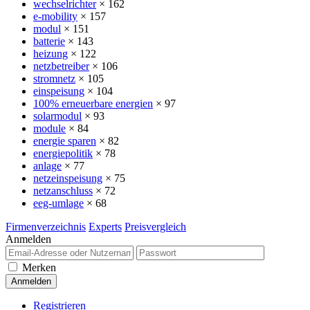
wechselrichter
× 162
e-mobility
× 157
modul
× 151
batterie
× 143
heizung
× 122
netzbetreiber
× 106
stromnetz
× 105
einspeisung
× 104
100% erneuerbare energien
× 97
solarmodul
× 93
module
× 84
energie sparen
× 82
energiepolitik
× 78
anlage
× 77
netzeinspeisung
× 75
netzanschluss
× 72
eeg-umlage
× 68
Firmenverzeichnis
Experts
Preisvergleich
Anmelden
Merken
Registrieren