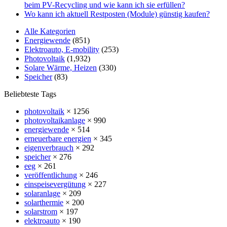
beim PV-Recycling und wie kann ich sie erfüllen?
Wo kann ich aktuell Restposten (Module) günstig kaufen?
Alle Kategorien
Energiewende
(851)
Elektroauto, E-mobility
(253)
Photovoltaik
(1,932)
Solare Wärme, Heizen
(330)
Speicher
(83)
Beliebteste Tags
photovoltaik
× 1256
photovoltaikanlage
× 990
energiewende
× 514
erneuerbare energien
× 345
eigenverbrauch
× 292
speicher
× 276
eeg
× 261
veröffentlichung
× 246
einspeisevergütung
× 227
solaranlage
× 209
solarthermie
× 200
solarstrom
× 197
elektroauto
× 190