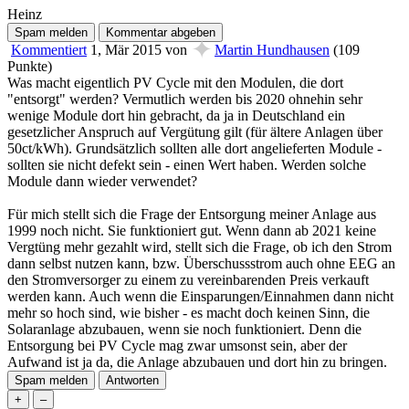
Heinz
✦
Kommentiert
1, Mär 2015
von
Martin Hundhausen
(
109
Punkte)
Was macht eigentlich PV Cycle mit den Modulen, die dort
"entsorgt" werden? Vermutlich werden bis 2020 ohnehin sehr
wenige Module dort hin gebracht, da ja in Deutschland ein
gesetzlicher Anspruch auf Vergütung gilt (für ältere Anlagen über
50ct/kWh). Grundsätzlich sollten alle dort angelieferten Module -
sollten sie nicht defekt sein - einen Wert haben. Werden solche
Module dann wieder verwendet?
Für mich stellt sich die Frage der Entsorgung meiner Anlage aus
1999 noch nicht. Sie funktioniert gut. Wenn dann ab 2021 keine
Vergtüng mehr gezahlt wird, stellt sich die Frage, ob ich den Strom
dann selbst nutzen kann, bzw. Überschussstrom auch ohne EEG an
den Stromversorger zu einem zu vereinbarenden Preis verkauft
werden kann. Auch wenn die Einsparungen/Einnahmen dann nicht
mehr so hoch sind, wie bisher - es macht doch keinen Sinn, die
Solaranlage abzubauen, wenn sie noch funktioniert. Denn die
Entsorgung bei PV Cycle mag zwar umsonst sein, aber der
Aufwand ist ja da, die Anlage abzubauen und dort hin zu bringen.