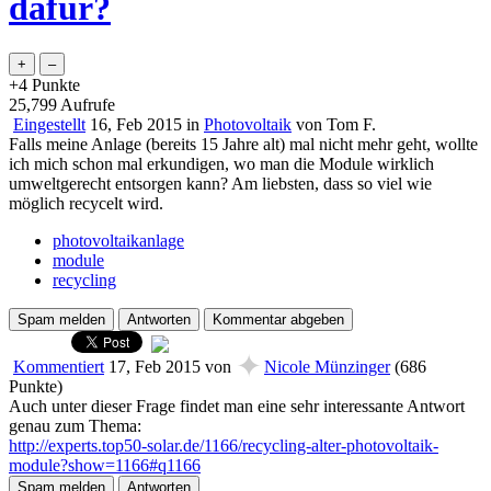
dafür?
+4
Punkte
25,799
Aufrufe
Eingestellt
16, Feb 2015
in
Photovoltaik
von
Tom F.
Falls meine Anlage (bereits 15 Jahre alt) mal nicht mehr geht, wollte
ich mich schon mal erkundigen, wo man die Module wirklich
umweltgerecht entsorgen kann? Am liebsten, dass so viel wie
möglich recycelt wird.
photovoltaikanlage
module
recycling
✦
Kommentiert
17, Feb 2015
von
Nicole Münzinger
(
686
Punkte)
Auch unter dieser Frage findet man eine sehr interessante Antwort
genau zum Thema:
http://experts.top50-solar.de/1166/recycling-alter-photovoltaik-
module?show=1166#q1166