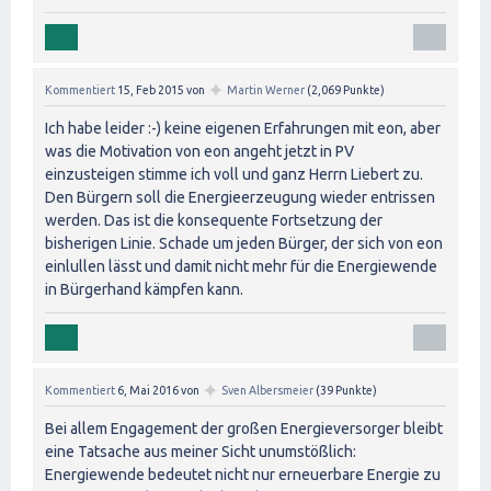
✦
Kommentiert
15, Feb 2015
von
Martin Werner
(
2,069
Punkte)
Ich habe leider :-) keine eigenen Erfahrungen mit eon, aber
was die Motivation von eon angeht jetzt in PV
einzusteigen stimme ich voll und ganz Herrn Liebert zu.
Den Bürgern soll die Energieerzeugung wieder entrissen
werden. Das ist die konsequente Fortsetzung der
bisherigen Linie. Schade um jeden Bürger, der sich von eon
einlullen lässt und damit nicht mehr für die Energiewende
in Bürgerhand kämpfen kann.
✦
Kommentiert
6, Mai 2016
von
Sven Albersmeier
(
39
Punkte)
Bei allem Engagement der großen Energieversorger bleibt
eine Tatsache aus meiner Sicht unumstößlich:
Energiewende bedeutet nicht nur erneuerbare Energie zu