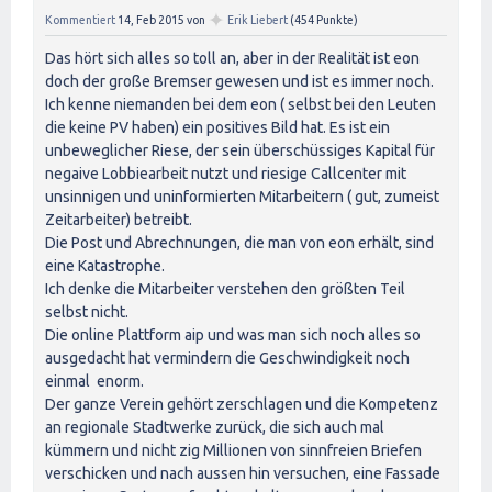
✦
Kommentiert
14, Feb 2015
von
Erik Liebert
(
454
Punkte)
Das hört sich alles so toll an, aber in der Realität ist eon
doch der große Bremser gewesen und ist es immer noch.
Ich kenne niemanden bei dem eon ( selbst bei den Leuten
die keine PV haben) ein positives Bild hat. Es ist ein
unbeweglicher Riese, der sein überschüssiges Kapital für
negaive Lobbiearbeit nutzt und riesige Callcenter mit
unsinnigen und uninformierten Mitarbeitern ( gut, zumeist
Zeitarbeiter) betreibt.
Die Post und Abrechnungen, die man von eon erhält, sind
eine Katastrophe.
Ich denke die Mitarbeiter verstehen den größten Teil
selbst nicht.
Die online Plattform aip und was man sich noch alles so
ausgedacht hat vermindern die Geschwindigkeit noch
einmal enorm.
Der ganze Verein gehört zerschlagen und die Kompetenz
an regionale Stadtwerke zurück, die sich auch mal
kümmern und nicht zig Millionen von sinnfreien Briefen
verschicken und nach aussen hin versuchen, eine Fassade