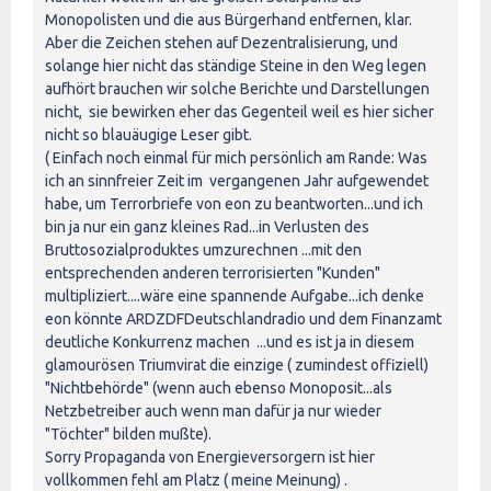
Monopolisten und die aus Bürgerhand entfernen, klar.
Aber die Zeichen stehen auf Dezentralisierung, und
solange hier nicht das ständige Steine in den Weg legen
aufhört brauchen wir solche Berichte und Darstellungen
nicht, sie bewirken eher das Gegenteil weil es hier sicher
nicht so blauäugige Leser gibt.
( Einfach noch einmal für mich persönlich am Rande: Was
ich an sinnfreier Zeit im vergangenen Jahr aufgewendet
habe, um Terrorbriefe von eon zu beantworten...und ich
bin ja nur ein ganz kleines Rad...in Verlusten des
Bruttosozialproduktes umzurechnen ...mit den
entsprechenden anderen terrorisierten "Kunden"
multipliziert....wäre eine spannende Aufgabe...ich denke
eon könnte ARDZDFDeutschlandradio und dem Finanzamt
deutliche Konkurrenz machen ...und es ist ja in diesem
glamourösen Triumvirat die einzige ( zumindest offiziell)
"Nichtbehörde" (wenn auch ebenso Monoposit...als
Netzbetreiber auch wenn man dafür ja nur wieder
"Töchter" bilden mußte).
Sorry Propaganda von Energieversorgern ist hier
vollkommen fehl am Platz ( meine Meinung) .