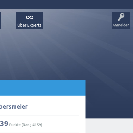
Über Experts
Anmelden
lbersmeier
39
Punkte (Rang #
159
)