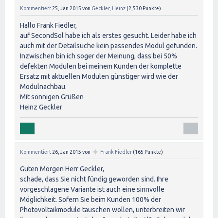
Kommentiert
25, Jan 2015
von
Geckler, Heinz
(
2,530
Punkte)
Hallo Frank Fiedler,
auf SecondSol habe ich als erstes gesucht. Leider habe ich
auch mit der Detailsuche kein passendes Modul gefunden.
Inzwischen bin ich soger der Meinung, dass bei 50%
defekten Modulen bei meinem Kunden der komplette
Ersatz mit aktuellen Modulen günstiger wird wie der
Modulnachbau.
Mit sonnigen Grüßen
Heinz Geckler
✦
Kommentiert
26, Jan 2015
von
Frank Fiedler
(
165
Punkte)
Guten Morgen Herr Geckler,
schade, dass Sie nicht fündig geworden sind. Ihre
vorgeschlagene Variante ist auch eine sinnvolle
Möglichkeit. Sofern Sie beim Kunden 100% der
Photovoltaikmodule tauschen wollen, unterbreiten wir