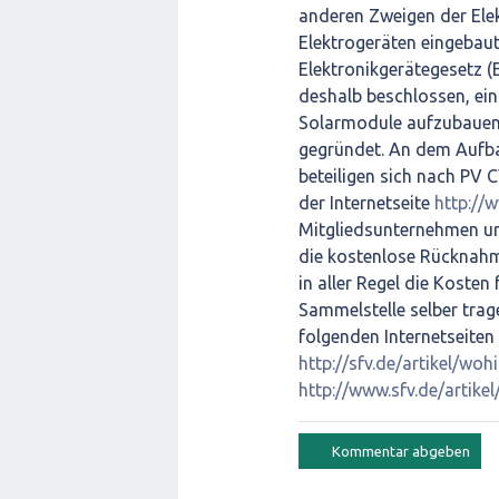
anderen Zweigen der Elektr
Elektrogeräten eingebaut
Elektronikgerätegesetz (
deshalb beschlossen, ein
Solarmodule aufzubauen
gegründet. An dem Aufba
beteiligen sich nach PV 
der Internetseite
http://
Mitgliedsunternehmen un
die kostenlose Rücknahm
in aller Regel die Koste
Sammelstelle selber tra
folgenden Internetseiten 
http://sfv.de/artikel/w
http://www.sfv.de/artik