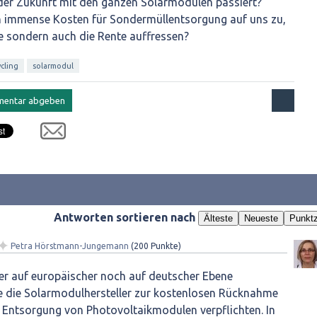
n der Zukunft mit den ganzen Solarmodulen passiert?
mmense Kosten für Sondermüllentsorgung auf uns zu,
te sondern auch die Rente auffressen?
ycling
solarmodul
Antworten sortieren nach
Älteste
Neueste
Punktz
✦
Petra Hörstmann-Jungemann
(
200
Punkte)
der auf europäischer noch auf deutscher Ebene
ie die Solarmodulhersteller zur kostenlosen Rücknahme
 Entsorgung von Photovoltaikmodulen verpflichten. In