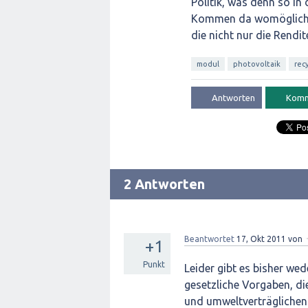
Politik, was denn so i
Kommen da womöglich i
die nicht nur die Rendi
modul
photovoltaik
rec
2 Antworten
Beantwortet
17, Okt 2011
von
+1
Punkt
Leider gibt es bisher we
gesetzliche Vorgaben, d
und umweltverträglichen