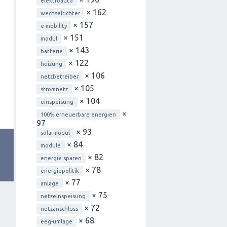
elektroauto
× 162
wechselrichter
× 157
e-mobility
× 151
modul
× 143
batterie
× 122
heizung
× 106
netzbetreiber
× 105
stromnetz
× 104
einspeisung
×
100% erneuerbare energien
97
× 93
solarmodul
× 84
module
× 82
energie sparen
× 78
energiepolitik
× 77
anlage
× 75
netzeinspeisung
× 72
netzanschluss
× 68
eeg-umlage