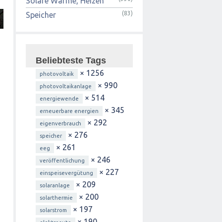
Solare Wärme, Heizen
(83)
Speicher
Beliebteste Tags
× 1256
photovoltaik
× 990
photovoltaikanlage
× 514
energiewende
× 345
erneuerbare energien
× 292
eigenverbrauch
× 276
speicher
× 261
eeg
× 246
veröffentlichung
× 227
einspeisevergütung
× 209
solaranlage
× 200
solarthermie
× 197
solarstrom
× 190