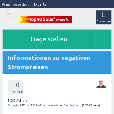
Firmenverzeichnis
Experts
Anmelden
Frage stellen
Informationen zu negativen
Strompreisen
0
Punkte
1.265
Aufrufe
Eingestellt
17, Jan 2015
in
Energiewende
von
Geckler, Heinz
(
2,530
Punkte)