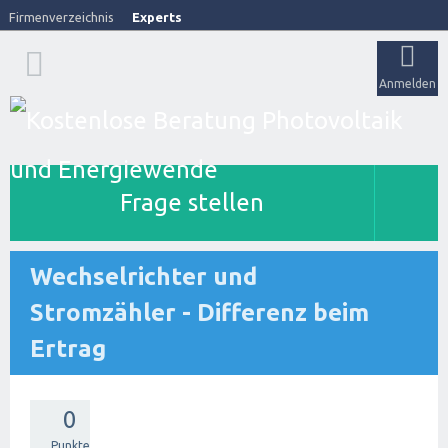
Firmenverzeichnis
Experts
Anmelden
Frage stellen
Wechselrichter und
Stromzähler - Differenz beim
Ertrag
0
Punkte