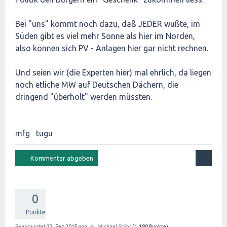
Bei "uns" kommt noch dazu, daß JEDER wußte, im
Süden gibt es viel mehr Sonne als hier im Norden,
also können sich PV - Anlagen hier gar nicht rechnen.
Und seien wir (die Experten hier) mal ehrlich, da liegen
noch etliche MW auf Deutschen Dächern, die
dringend "überholt" werden müssten.
mfg tugu
0
Punkte
✦
Beantwortet
23, Feb 2015
von
Michael Stöhr
(
1,180
Punkte)