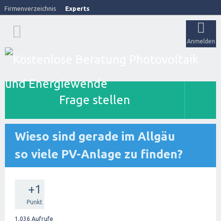
Firmenverzeichnis
Experts
Anmelden
Frage stellen
Wieso sind gerade im Allgäu
so viele PV-Anlage zu finden?
+1
Punkt
1,036
Aufrufe