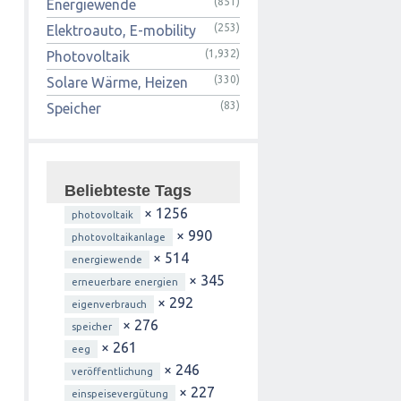
(851)
Energiewende
(253)
Elektroauto, E-mobility
(1,932)
Photovoltaik
(330)
Solare Wärme, Heizen
(83)
Speicher
Beliebteste Tags
× 1256
photovoltaik
× 990
photovoltaikanlage
× 514
energiewende
× 345
erneuerbare energien
× 292
eigenverbrauch
× 276
speicher
× 261
eeg
× 246
veröffentlichung
× 227
einspeisevergütung