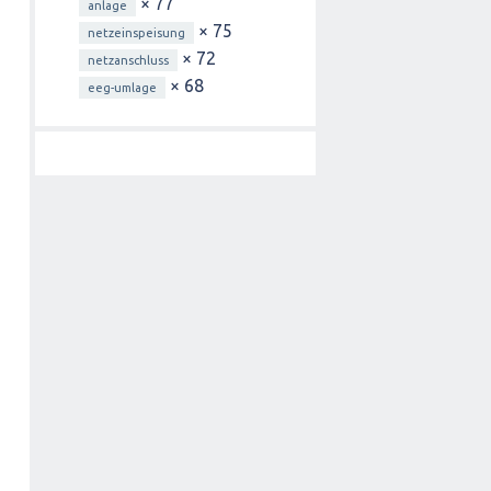
× 77
anlage
× 75
netzeinspeisung
× 72
netzanschluss
× 68
eeg-umlage