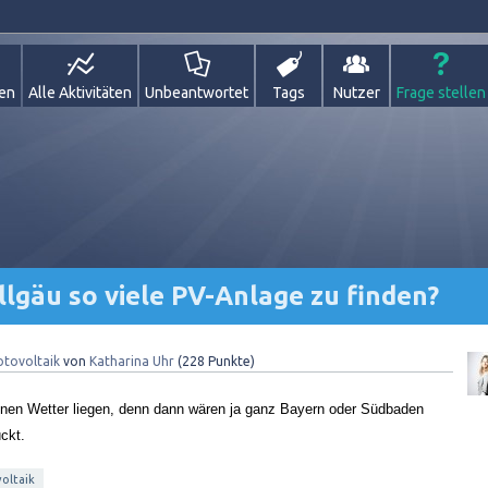
gen
Alle Aktivitäten
Unbeantwortet
Tags
Nutzer
Frage stellen
llgäu so viele PV-Anlage zu finden?
otovoltaik
von
Katharina Uhr
(
228
Punkte)
önen Wetter liegen, denn dann wären ja ganz Bayern oder Südbaden 
ckt. 
oltaik