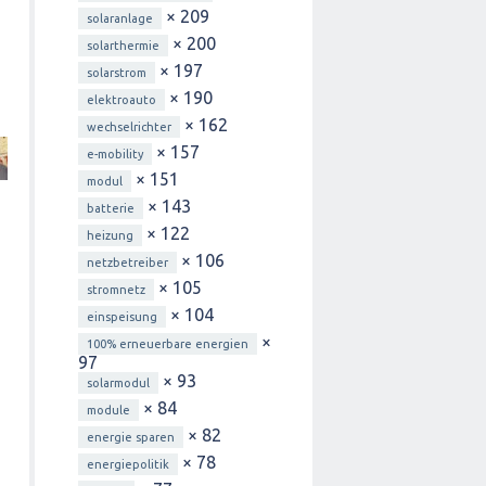
× 209
solaranlage
× 200
solarthermie
× 197
solarstrom
× 190
elektroauto
× 162
wechselrichter
× 157
e-mobility
× 151
modul
× 143
batterie
× 122
heizung
× 106
netzbetreiber
× 105
stromnetz
× 104
einspeisung
×
100% erneuerbare energien
97
× 93
solarmodul
× 84
module
× 82
energie sparen
× 78
energiepolitik