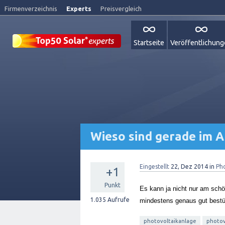
Firmenverzeichnis
Experts
Preisvergleich
Startseite
Veröffentlichun
Wieso sind gerade im A
Eingestellt
22, Dez 2014
in
Ph
+1
Punkt
Es kann ja nicht nur am sch
1.035
Aufrufe
mindestens genaus gut bestü
photovoltaikanlage
photov