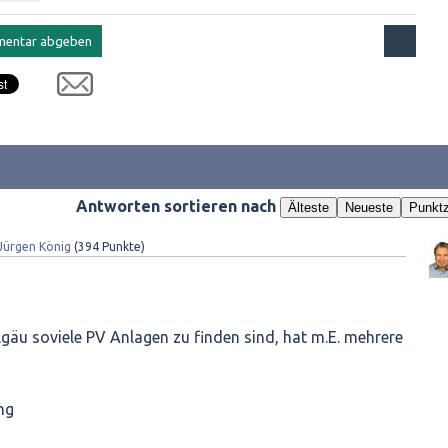
Antworten sortieren nach
Älteste
Neueste
Punktz
Jürgen König
(
394
Punkte)
lgäu soviele PV Anlagen zu finden sind, hat m.E. mehrere
ng