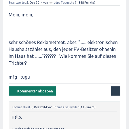
✦
Beantwortet
5, Dez 2014
von
Jörg Tuguntke
(
1,368
Punkte)
Moin, moin,
sehr schönes Reklametreat, aber: "....... elektronischen
Haushaltszähler aus, den jeder PV-Besitzer ohnehin
im Haus hat ........"?????? Wie kommen Sie auf diesen
Trichter?
mfg tugu
Kommentiert
5, Dez 2014
von
Thomas Gauweiler
(
13
Punkte)
Hallo,