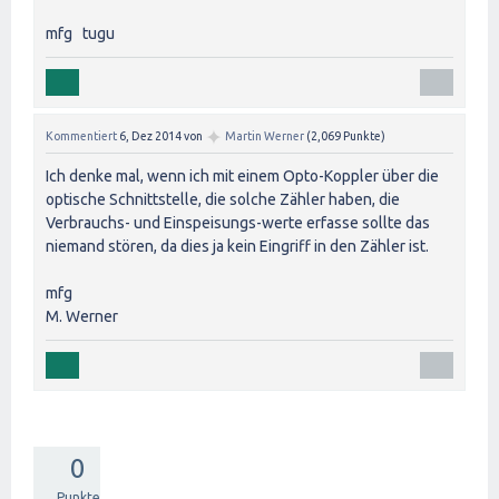
mfg tugu
✦
Kommentiert
6, Dez 2014
von
Martin Werner
(
2,069
Punkte)
Ich denke mal, wenn ich mit einem Opto-Koppler über die
optische Schnittstelle, die solche Zähler haben, die
Verbrauchs- und Einspeisungs-werte erfasse sollte das
niemand stören, da dies ja kein Eingriff in den Zähler ist.
mfg
M. Werner
0
Punkte