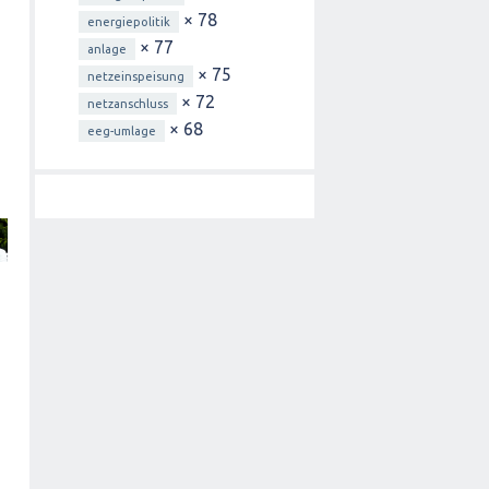
× 78
energiepolitik
× 77
anlage
× 75
netzeinspeisung
× 72
netzanschluss
× 68
eeg-umlage