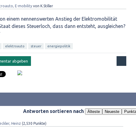
troauto, E-mobility
von
K.Stiller
von einem nennenswerten Anstieg der Elektromobilität
Staat dieses Steuerloch, dass dann entsteht, ausgleichen?
?
elektroauto
steuer
energiepolitik
Antworten sortieren nach
Älteste
Neueste
Punktz
eckler, Heinz
(
2,530
Punkte)