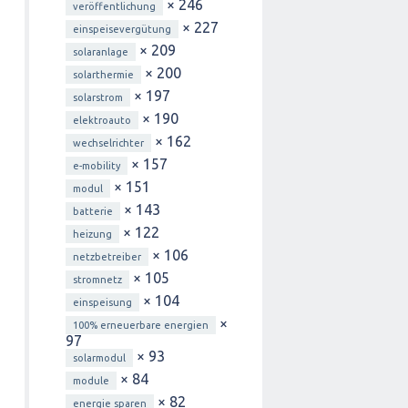
× 246
veröffentlichung
× 227
einspeisevergütung
× 209
solaranlage
× 200
solarthermie
× 197
solarstrom
× 190
elektroauto
× 162
wechselrichter
× 157
e-mobility
× 151
modul
× 143
batterie
× 122
heizung
× 106
netzbetreiber
× 105
stromnetz
× 104
einspeisung
×
100% erneuerbare energien
97
× 93
solarmodul
× 84
module
× 82
energie sparen