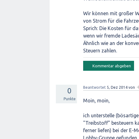
Wir können mit großer W
von Strom für die Fahrze
Sprich: Die Kosten für da
wenn wir fremde Ladesäu
Ähnlich wie an der konve
Steuern zahlen.
Beantwortet
5, Dez 2014
von
0
Punkte
Moin, moin,
ich unterstelle (bösarti
"Treibstoff" besteuern k
ferner liefen) bei der E-M
Lobby-Gruppe gefunden.