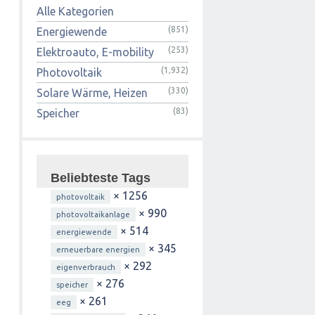
Alle Kategorien
(851)
Energiewende
(253)
Elektroauto, E-mobility
(1,932)
Photovoltaik
(330)
Solare Wärme, Heizen
(83)
Speicher
Beliebteste Tags
× 1256
photovoltaik
× 990
photovoltaikanlage
× 514
energiewende
× 345
erneuerbare energien
× 292
eigenverbrauch
× 276
speicher
× 261
eeg