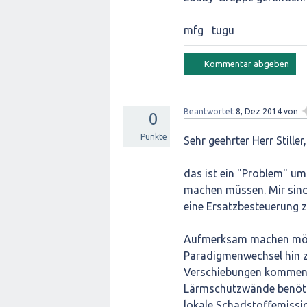
mfg tugu
Beantwortet
8, Dez 2014
von
0
Punkte
Sehr geehrter Herr Stiller,
das ist ein "Problem" um
machen müssen. Mir sind 
eine Ersatzbesteuerung z
Aufmerksam machen möch
Paradigmenwechsel hin zu
Verschiebungen kommen w
Lärmschutzwände benötig
lokale Schadstoffemissi