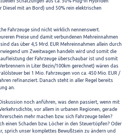
ktuellen Schätzungen aus ca. 50% Plug-in Hybriden
r Diesel mit an Bord) und 50% rein elektrischen
sche Fahrzeuge sind nicht wirklich nennenswert.
teureren Preise und damit verbundenen Mehreinnahmen
 sind das über 4,5 Mrd. EUR Mehreinnahmen allein durch
überwiegend um Zweitwagen handeln wird und somit die
laufleistung der Fahrzeuge überschaubar ist und somit
Verbrennern in Liter Bezin/100km gerechnet) wären das
lölsteuer bei 1 Mio. Fahrzeugen von ca. 450 Mio. EUR /
ahren refinanziert. Danach steht in aller Regel bereits
ung an.
r Diskussion noch anführen, was denn passiert, wenn mit
erkehrsdichte, vor allem in urbanen Regionen, gerade
ührerschein mehr machen bzw. sich Fahrzeuge teilen?
ch einen Schaden bzw. Löcher in den Steuertöpfen? Oder
hr, sprich unser komplettes Bewußtsein zu ändern und