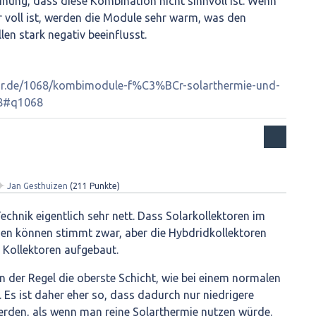
einung, dass diese Kombination nicht sinnvoll ist. Wenn
voll ist, werden die Module sehr warm, was den
en stark negativ beeinflusst.
olar.de/1068/kombimodule-f%C3%BCr-solarthermie-und-
68#q1068
✦
Jan Gesthuizen
(
211
Punkte)
Technik eigentlich sehr nett. Dass Solarkollektoren im
n können stimmt zwar, aber die Hybdridkollektoren
e Kollektoren aufgebaut.
 in der Regel die oberste Schicht, wie bei einem normalen
Es ist daher eher so, dass dadurch nur niedrigere
erden, als wenn man reine Solarthermie nutzen würde.