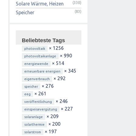
(330)
Solare Wärme, Heizen
(83)
Speicher
Beliebteste Tags
× 1256
photovoltaik
× 990
photovoltaikanlage
× 514
energiewende
× 345
erneuerbare energien
× 292
eigenverbrauch
× 276
speicher
× 261
eeg
× 246
veröffentlichung
× 227
einspeisevergütung
× 209
solaranlage
× 200
solarthermie
× 197
solarstrom