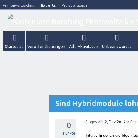
Firmenverzeichnis
Experts
Preisvergleich
Startseite
Veröffentlichungen
Alle Aktivitäten
Unbeantwortet
Sind Hybridmodule lo
Eingestellt
2, Dez 2014
in
Ene
0
Punkte
Intuitiv finde ich die Idee kl