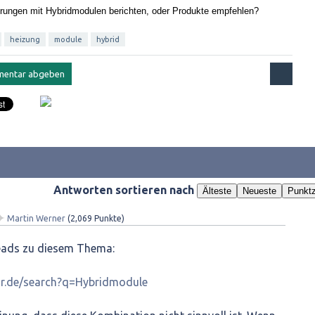
hrungen mit Hybridmodulen berichten, oder Produkte empfehlen?
heizung
module
hybrid
Antworten sortieren nach
Älteste
Neueste
Punktz
✦
Martin Werner
(
2,069
Punkte)
reads zu diesem Thema:
lar.de/search?q=Hybridmodule