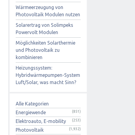
Wärmeerzeugung von
Photovoltaik Modulen nutzen
Solarertrag von Solimpeks
Powervolt Modulen
Möglichkeiten Solarthermie
und Photovoltaik zu
kombinieren
Heizungssystem:
Hybridwärmepumpen-System
Luft/Solar, was macht Sinn?
Alle Kategorien
(851)
Energiewende
(253)
Elektroauto, E-mobility
(1,932)
Photovoltaik