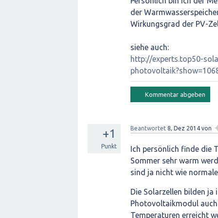
Persönlich bin ich der M
der Warmwasserspeicher 
Wirkungsgrad der PV-Zell
siehe auch:
http://experts.top50-s
photovoltaik?show=10
Beantwortet
8, Dez 2014
von
+1
Punkt
Ich persönlich finde die 
Sommer sehr warm werde
sind ja nicht wie normal
Die Solarzellen bilden ja
Photovoltaikmodul auch. 
Temperaturen erreicht w