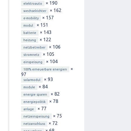
× 190
elektroauto
× 162
wechselrichter
× 157
e-mobility
× 151
modul
× 143
batterie
× 122
heizung
× 106
netzbetreiber
× 105
stromnetz
× 104
einspeisung
×
100% erneuerbare energien
97
× 93
solarmodul
× 84
module
× 82
energie sparen
× 78
energiepolitik
× 77
anlage
× 75
netzeinspeisung
× 72
netzanschluss
× 68
eeg-umlage