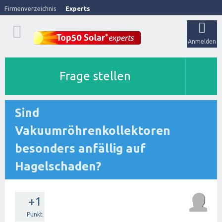
Firmenverzeichnis
Experts
Anmelden
Frage stellen
Sind
Vakuumröhrenkollektoren
besonders anfällig auf
Hagelschaden?
+1
Punkt