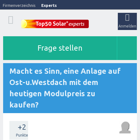
Firmenverzeichnis
Experts
Anmelden
Frage stellen
Macht es Sinn, eine Anlage auf
Ost-u.Westdach mit dem
heutigen Modulpreis zu
kaufen?
+2
Punkte