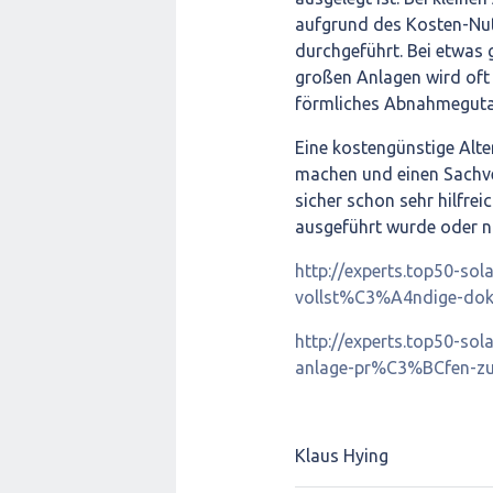
aufgrund des Kosten-Nut
durchgeführt. Bei etwas 
großen Anlagen wird oft
förmliches Abnahmegutac
Eine kostengünstige Alte
machen und einen Sachve
sicher schon sehr hilfre
ausgeführt wurde oder ni
http://experts.top50-so
vollst%C3%A4ndige-dok
http://experts.top50-sol
anlage-pr%C3%BCfen-zu
Klaus Hying