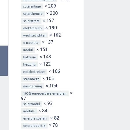
× 209
solaranlage
× 200
solarthermie
× 197
solarstrom
× 190
elektroauto
× 162
wechselrichter
× 157
e-mobility
× 151
modul
× 143
batterie
× 122
heizung
× 106
netzbetreiber
× 105
stromnetz
× 104
einspeisung
×
100% erneuerbare energien
97
× 93
solarmodul
× 84
module
× 82
energie sparen
× 78
energiepolitik