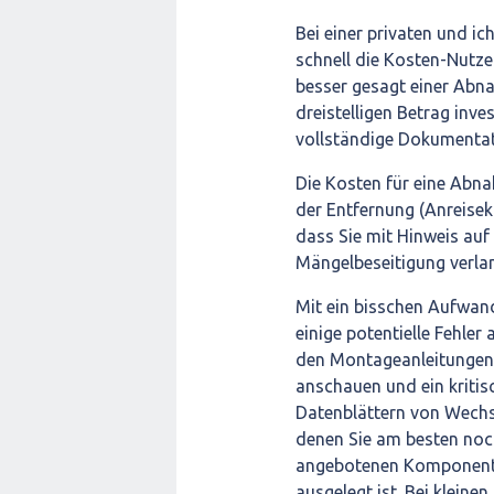
Bei einer privaten und ic
schnell die Kosten-Nutzen
besser gesagt einer Abn
dreistelligen Betrag inves
vollständige Dokumentati
Die Kosten für eine Abn
der Entfernung (Anreiseko
dass Sie mit Hinweis au
Mängelbeseitigung verla
Mit ein bisschen Aufwan
einige potentielle Fehler 
den Montageanleitungen (
anschauen und ein kritis
Datenblättern von Wechse
denen Sie am besten noc
angebotenen Komponente
ausgelegt ist. Bei kleine