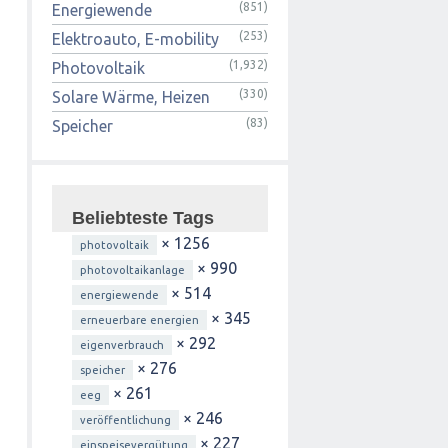
(851)
Energiewende
(253)
Elektroauto, E-mobility
(1,932)
Photovoltaik
(330)
Solare Wärme, Heizen
(83)
Speicher
Beliebteste Tags
× 1256
photovoltaik
× 990
photovoltaikanlage
× 514
energiewende
× 345
erneuerbare energien
× 292
eigenverbrauch
× 276
speicher
× 261
eeg
× 246
veröffentlichung
× 227
einspeisevergütung