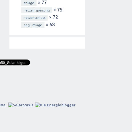
× 77
anlage
× 75
netzeinspeisung
× 72
netzanschluss
× 68
eeg-umlage