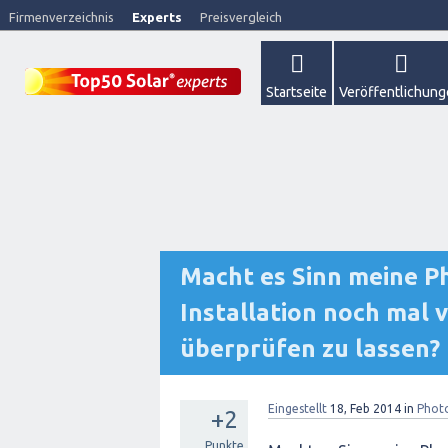
Firmenverzeichnis
Experts
Preisvergleich
Startseite
Veröffentlichun
Macht es Sinn meine P
Installation noch mal
überprüfen zu lassen?
Eingestellt
18, Feb 2014
in
Photo
+2
Punkte