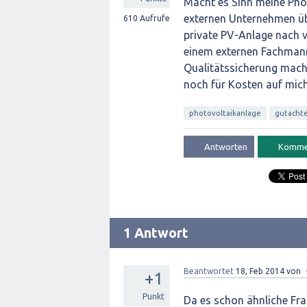
Macht es Sinn meine Pho
externen Unternehmen üb
610
Aufrufe
private PV-Anlage nach v
einem externen Fachmann
Qualitätssicherung mach
noch für Kosten auf mic
photovoltaikanlage
gutacht
1 Antwort
Beantwortet
18, Feb 2014
von
+1
Punkt
Da es schon ähnliche Fra