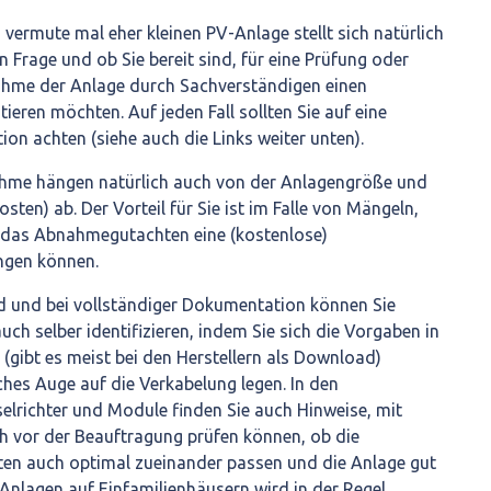
h vermute mal eher kleinen PV-Anlage stellt sich natürlich
 Frage und ob Sie bereit sind, für eine Prüfung oder
ahme der Anlage durch Sachverständigen einen
tieren möchten. Auf jeden Fall sollten Sie auf eine
on achten (siehe auch die Links weiter unten).
ahme hängen natürlich auch von der Anlagengröße und
sten) ab. Der Vorteil für Sie ist im Falle von Mängeln,
f das Abnahmegutachten eine (kostenlose)
ngen können.
d und bei vollständiger Dokumentation können Sie
auch selber identifizieren, indem Sie sich die Vorgaben in
gibt es meist bei den Herstellern als Download)
ches Auge auf die Verkabelung legen. In den
lrichter und Module finden Sie auch Hinweise, mit
h vor der Beauftragung prüfen können, ob die
n auch optimal zueinander passen und die Anlage gut
n Anlagen auf Einfamilienhäusern wird in der Regel