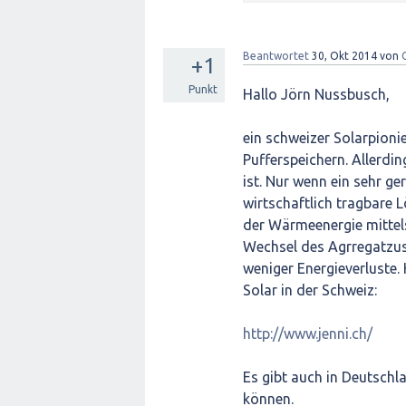
Beantwortet
30, Okt 2014
von
+1
Punkt
Hallo Jörn Nussbusch,
ein schweizer Solarpioni
Pufferspeichern. Allerd
ist. Nur wenn ein sehr g
wirtschaftlich tragbare L
der Wärmeenergie mittels
Wechsel des Agrregatzus
weniger Energieverluste.
Solar in der Schweiz:
http://www.jenni.ch/
Es gibt auch in Deutschl
können.