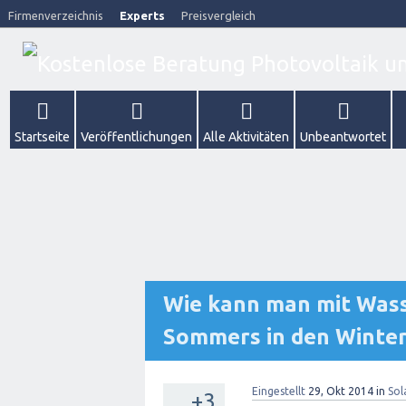
Firmenverzeichnis
Experts
Preisvergleich
Startseite
Veröffentlichungen
Alle Aktivitäten
Unbeantwortet
Wie kann man mit Wasse
Sommers in den Winter
Eingestellt
29, Okt 2014
in
Sol
+3