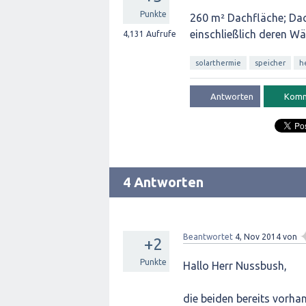
Punkte
260 m² Dachfläche; Da
einschließlich deren W
4,131
Aufrufe
solarthermie
speicher
h
4 Antworten
Beantwortet
4, Nov 2014
von
+2
Punkte
Hallo Herr Nussbush,
die beiden bereits vorha