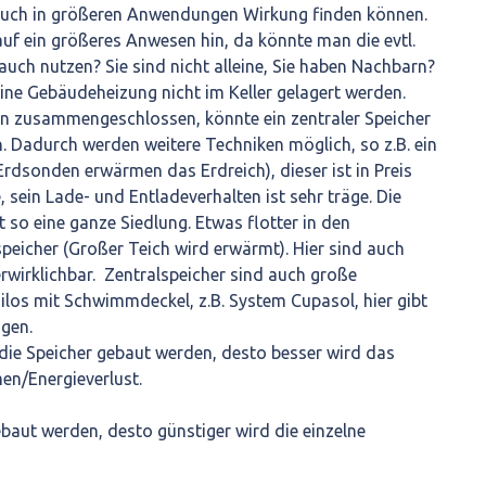
r auch in größeren Anwendungen Wirkung finden können.
uf ein größeres Anwesen hin, da könnte man die evtl.
auch nutzen? Sie sind nicht alleine, Sie haben Nachbarn?
eine Gebäudeheizung nicht im Keller gelagert werden.
n zusammengeschlossen, könnte ein zentraler Speicher
n. Dadurch werden weitere Techniken möglich, so z.B. ein
rdsonden erwärmen das Erdreich), dieser ist in Preis
e, sein Lade- und Entladeverhalten ist sehr träge. Die
 so eine ganze Siedlung. Etwas flotter in den
eicher (Großer Teich wird erwärmt). Hier sind auch
erwirklichbar. Zentralspeicher sind auch große
Silos mit Schwimmdeckel, z.B. System Cupasol, hier gibt
agen.
die Speicher gebaut werden, desto besser wird das
en/Energieverlust.
ebaut werden, desto günstiger wird die einzelne