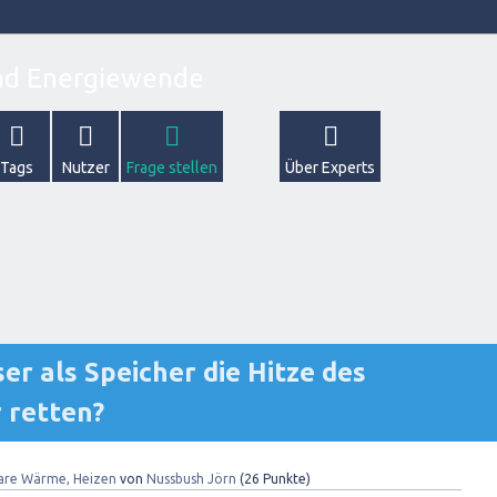
Tags
Nutzer
Frage stellen
Über Experts
r als Speicher die Hitze des
 retten?
are Wärme, Heizen
von
Nussbush Jörn
(
26
Punkte)