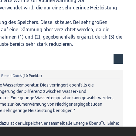
icherte Wärme zur Raumerwärmung von
erwendet wird, die nur eine sehr geringe Heizleistung
g des Speichers. Diese ist teuer. Bei sehr großen
auf eine Dämmung aber verzichtet werden, da die
hmen (1) und (2), gegebenenfalls ergänzt durch (3) die
te bereits sehr stark reduzieren.
n
Bernd Gnirß
(
10
Punkte)
nge Wassertemperatur. Dies verringert ebenfalls die
ingerung der Differenz zwischen Wasser- und
tur. Eine geringe Wassertemperatur kann gewählt werden,
rme zur Raumerwärmung von Niedrigenergiegebäuden
ne sehr geringe Heizleistung benötigen."
dazu ist der Eispeicher, er sammelt alle Energie über 0°C. Siehe: