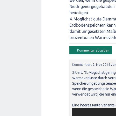
werden, wenn die gespe
Niedrigenergiegebäuden v
benötigen.
4. Möglichst gute Dämmun
Erdbodenspeichern kann 
damit umgesetzten Maßna
prozentualen Wärmeverlus
Kommentiert
2, Nov 2014
vo
Zitiert: "3. Möglichst geri
Wärmeverluste durch Verr
Speicherumgebungstempera
wenn die gespeicherte Wä
verwendet wird, die nur ei
Eine interessante Variante 