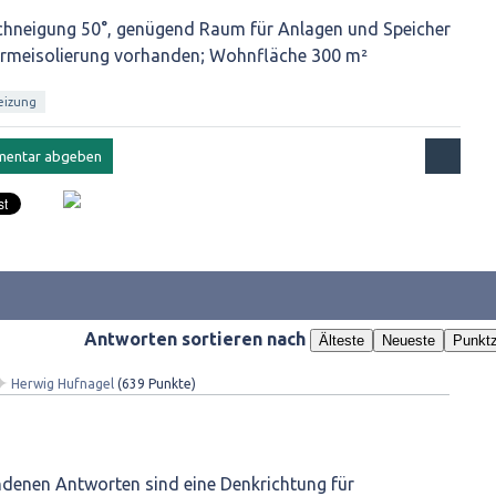
chneigung 50°, genügend Raum für Anlagen und Speicher
ärmeisolierung vorhanden; Wohnfläche 300 m²
eizung
Antworten sortieren nach
Älteste
Neueste
Punktz
✦
Herwig Hufnagel
(
639
Punkte)
ndenen Antworten sind eine Denkrichtung für