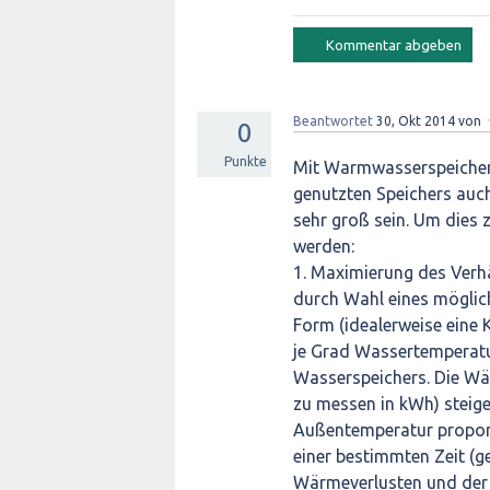
Beantwortet
30, Okt 2014
von
0
Punkte
Mit Warmwasserspeichern
genutzten Speichers auc
sehr groß sein. Um dies 
werden:
1. Maximierung des Verh
durch Wahl eines möglic
Form (idealerweise eine 
je Grad Wassertemperatu
Wasserspeichers. Die Wär
zu messen in kWh) steig
Außentemperatur proport
einer bestimmten Zeit (g
Wärmeverlusten und der 