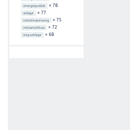
× 78
energiepolitik
× 77
anlage
× 75
netzeinspeisung
× 72
netzanschluss
× 68
eeg-umlage