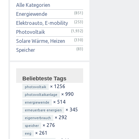
Alle Kategorien
(851)
Energiewende
(253)
Elektroauto, E-mobility
(1,932)
Photovoltaik
(330)
Solare Wärme, Heizen
(83)
Speicher
Beliebteste Tags
× 1256
photovoltaik
× 990
photovoltaikanlage
× 514
energiewende
× 345
erneuerbare energien
× 292
eigenverbrauch
× 276
speicher
× 261
eeg