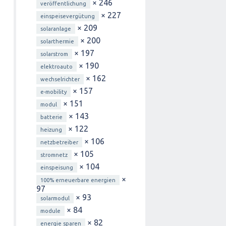
× 246
veröffentlichung
× 227
einspeisevergütung
× 209
solaranlage
× 200
solarthermie
× 197
solarstrom
× 190
elektroauto
× 162
wechselrichter
× 157
e-mobility
× 151
modul
× 143
batterie
× 122
heizung
× 106
netzbetreiber
× 105
stromnetz
× 104
einspeisung
×
100% erneuerbare energien
97
× 93
solarmodul
× 84
module
× 82
energie sparen