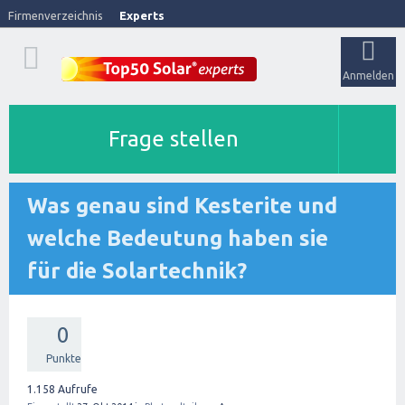
Firmenverzeichnis
Experts
Anmelden
Frage stellen
Was genau sind Kesterite und
welche Bedeutung haben sie
für die Solartechnik?
0
Punkte
1.158
Aufrufe