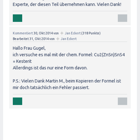
Experte, der diesen Teil übernehmen kann. Vielen Dank!
✦
Kommentiert
30, Okt 2014
von
Jan Eckert
(
318
Punkte)
✦
Bearbeitet
31, Okt 2014
von
Jan Eckert
Hallo Frau Gugel,
ich versuche es mal mit der chem. Formel: Cu2(ZnSn)SnS4
= Kesterit
Allerdings ist das nur eine Form davon.
P.S.: Vielen Dank Martin M., beim Kopieren der Formel ist
mir doch tatsächlich ein Fehler passiert.