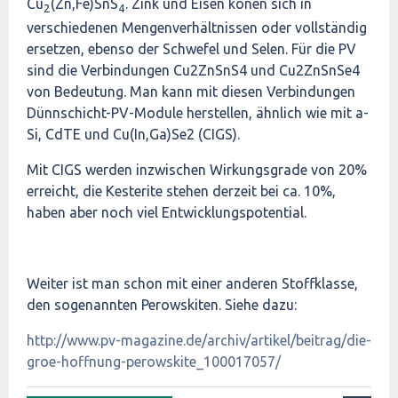
Cu
(Zn,Fe)SnS
. Zink und Eisen könen sich in
2
4
verschiedenen Mengenverhältnissen oder vollständig
ersetzen, ebenso der Schwefel und Selen. Für die PV
sind die Verbindungen Cu2ZnSnS4 und Cu2ZnSnSe4
von Bedeutung. Man kann mit diesen Verbindungen
Dünnschicht-PV-Module herstellen, ähnlich wie mit a-
Si, CdTE und Cu(In,Ga)Se2 (CIGS).
Mit CIGS werden inzwischen Wirkungsgrade von 20%
erreicht, die Kesterite stehen derzeit bei ca. 10%,
haben aber noch viel Entwicklungspotential.
Weiter ist man schon mit einer anderen Stoffklasse,
den sogenannten Perowskiten. Siehe dazu:
http://www.pv-magazine.de/archiv/artikel/beitrag/die-
groe-hoffnung-perowskite_100017057/