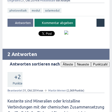
Eingestellt
27, Okt 2014
in
Photovoltaik
von
Anonym
photovoltaik
modul
solarmodul
2 Antworten
Antworten sortieren nach
Älteste
Neueste
Punktzahl
+2
Punkte
✦
Beantwortet
31, Okt 2014
von
Martin Werner
(
2,069
Punkte)
Kesterite sind Mineralien oder kristalline
Verbindungen mit der chemischen Zusammensetzung