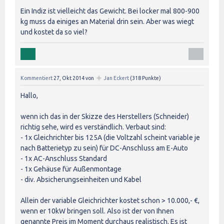
Ein Indiz ist vielleicht das Gewicht. Bei locker mal 800-900
kg muss da einiges an Material drin sein. Aber was wiegt
und kostet da so viel?
✦
Kommentiert
27, Okt 2014
von
Jan Eckert
(
318
Punkte)
Hallo,
wenn ich das in der Skizze des Herstellers (Schneider)
richtig sehe, wird es verständlich. Verbaut sind:
- 1x Gleichrichter bis 125A (die Voltzahl scheint variable je
nach Batterietyp zu sein) für DC-Anschluss am E-Auto
- 1x AC-Anschluss Standard
- 1x Gehäuse für Außenmontage
- div. Absicherungseinheiten und Kabel
Allein der variable Gleichrichter kostet schon > 10.000,- €,
wenn er 10kW bringen soll. Also ist der von Ihnen
genannte Preis im Moment durchaus realistisch. Es ist