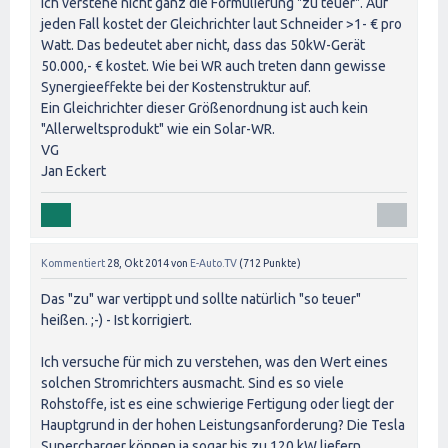
ich verstehe nicht ganz die Formulierung "zu teuer". Auf
jeden Fall kostet der Gleichrichter laut Schneider >1- € pro
Watt. Das bedeutet aber nicht, dass das 50kW-Gerät
50.000,- € kostet. Wie bei WR auch treten dann gewisse
Synergieeffekte bei der Kostenstruktur auf.
Ein Gleichrichter dieser Größenordnung ist auch kein
"Allerweltsprodukt" wie ein Solar-WR.
VG
Jan Eckert
Kommentiert
28, Okt 2014
von
E-Auto.TV
(
712
Punkte)
Das "zu" war vertippt und sollte natürlich "so teuer"
heißen. ;-) - Ist korrigiert.
Ich versuche für mich zu verstehen, was den Wert eines
solchen Stromrichters ausmacht. Sind es so viele
Rohstoffe, ist es eine schwierige Fertigung oder liegt der
Hauptgrund in der hohen Leistungsanforderung? Die Tesla
Supercharger können ja sogar bis zu 120 kW liefern.