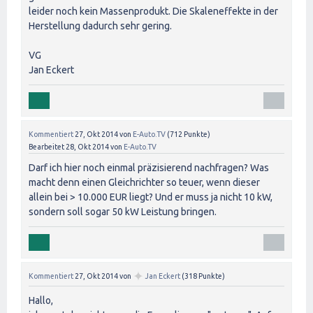
leider noch kein Massenprodukt. Die Skaleneffekte in der
Herstellung dadurch sehr gering.
VG
Jan Eckert
Kommentiert
27, Okt 2014
von
E-Auto.TV
(
712
Punkte)
Bearbeitet
28, Okt 2014
von
E-Auto.TV
Darf ich hier noch einmal präzisierend nachfragen? Was
macht denn einen Gleichrichter so teuer, wenn dieser
allein bei > 10.000 EUR liegt? Und er muss ja nicht 10 kW,
sondern soll sogar 50 kW Leistung bringen.
✦
Kommentiert
27, Okt 2014
von
Jan Eckert
(
318
Punkte)
Hallo,