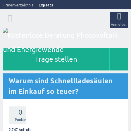
Firmenverzeichnis
Experts
Anmelden
Frage stellen
Warum sind Schnellladesäulen
im Einkauf so teuer?
0
Punkte
2,747
Aufrufe