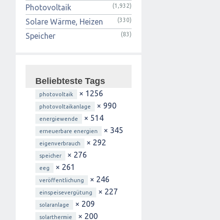
(1,932)
Photovoltaik
(330)
Solare Wärme, Heizen
(83)
Speicher
Beliebteste Tags
× 1256
photovoltaik
× 990
photovoltaikanlage
× 514
energiewende
× 345
erneuerbare energien
× 292
eigenverbrauch
× 276
speicher
× 261
eeg
× 246
veröffentlichung
× 227
einspeisevergütung
× 209
solaranlage
× 200
solarthermie