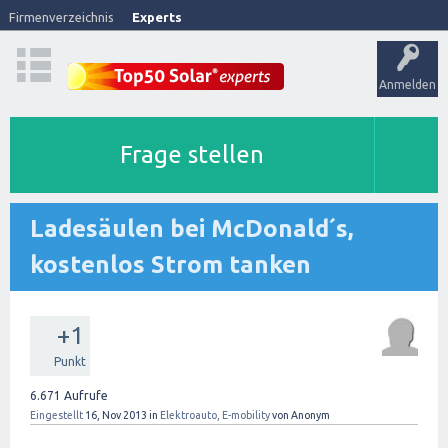
Firmenverzeichnis
Experts
Anmelden
Frage stellen
Ladesäulen bei McDonald´s,
kostenlos Strom tanken
+1
Punkt
6.671
Aufrufe
Eingestellt
16, Nov 2013
in
Elektroauto, E-mobility
von
Anonym