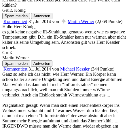
kühlen?
Gruß, König
✦
Kommentiert
31, Jul 2014
von
Martin Werner
(
2,069
Punkte)
Hallo Herr König,
es gibt keine negative IR-Strahlung, genauso wenig wie es negative
Temperaturen gibt. D.h. ein IR-Strahler kann nur wärmer, aber nicht
kälter als seine Umgebung sein. Ansonsten gilt was Herr Kessler
schrieb.
Gruß
Martin Werner
Kommentiert
31, Jul 2014
von
Michael Kessler
(
344
Punkte)
Ganz so sehe ich das nicht, wie Herr Werner: Ein Körper kann
schon kälter als seine Umgebung sein und damit Energie abführen.
Man würde das dann nicht mehr "Infrarotstrahler" nennen
umgangssprachlich, weil man mit Strahlen immer wWärme
verbindet. Auch ein Eisblock strahlt Wärmestrahlung aus ...
Pragmatisch gesagt: Wenn man sich einen Flächenheizkörper ins
Wohnzimmer schraubt und 1° warmes Wasser durchlaufen lässt,
dann hat man einen "Infrarotstrahler" der zwar abstrahlt aber in
Summe mehr Energie aufnimmt und damit das Zimmer kühlt ...
IRGENDWO müsste man die Wärme dann wieder abgeben am