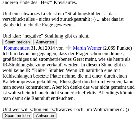
anderen Ende des "Heiz"-Kreislaufes.
Und ein schwarzes Loch ist ein "Strahlungskühler" ... das
verschluckt alles - nichts wid zurückgestrahlt ;-) ... aber das ist
glaube ich nicht die Frage gewesen ...
Und klar: "negative" Strahlung gibt es nicht.
✦
Kommentiert
31, Jul 2014
von
Martin Werner
(
2,069
Punkte)
Ich bin davon ausgegangen, dass der Frager schon ein dünnes,
großflächiges und strombetriebenes Gerät meint, wie sie heute als
IR-Strahlungsheizung verkauft werden. In diesem Sinne gibt es
wohl keine IR-"Kälte"-Strahler. Wenn ich narürlich eine mit
Kühlschlangen besetzte Platte nehme, die mit einer, durch einen
Kältekompressor gekühlten, Flüssigkeit durchströmt werden, kann
man sowas konstruieren. Aber ich denke das war nicht gemeint und
ist wahrscheinlich auch nicht sonderlich effektiv. Allerdings könnte
man damit die Raumluft entfeuchten.
Und wer will schon ein "schwarzes Loch" im Wohnzimmer? :-))