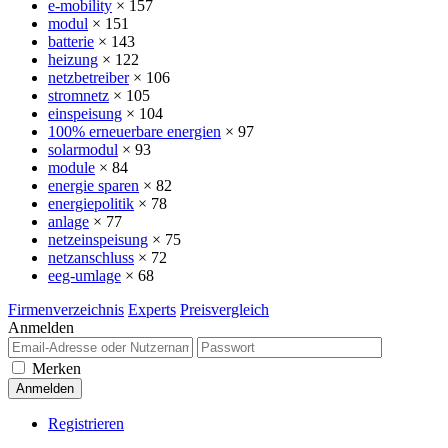
e-mobility
× 157
modul
× 151
batterie
× 143
heizung
× 122
netzbetreiber
× 106
stromnetz
× 105
einspeisung
× 104
100% erneuerbare energien
× 97
solarmodul
× 93
module
× 84
energie sparen
× 82
energiepolitik
× 78
anlage
× 77
netzeinspeisung
× 75
netzanschluss
× 72
eeg-umlage
× 68
Firmenverzeichnis
Experts
Preisvergleich
Anmelden
Merken
Registrieren