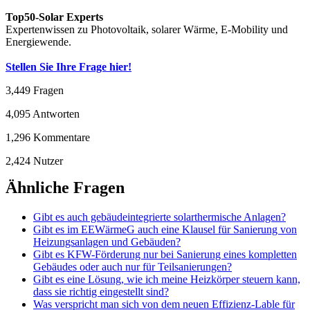
Top50-Solar Experts
Expertenwissen zu Photovoltaik, solarer Wärme, E-Mobility und
Energiewende.
Stellen Sie Ihre Frage hier!
3,449
Fragen
4,095
Antworten
1,296
Kommentare
2,424
Nutzer
Ähnliche Fragen
Gibt es auch gebäudeintegrierte solarthermische Anlagen?
Gibt es im EEWärmeG auch eine Klausel für Sanierung von
Heizungsanlagen und Gebäuden?
Gibt es KFW-Förderung nur bei Sanierung eines kompletten
Gebäudes oder auch nur für Teilsanierungen?
Gibt es eine Lösung, wie ich meine Heizkörper steuern kann,
dass sie richtig eingestellt sind?
Was verspricht man sich von dem neuen Effizienz-Lable für