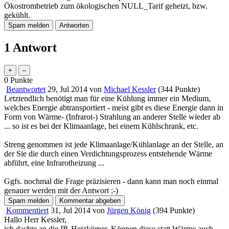
Ökostrombetrieb zum ökologischen NULL_Tarif geheizt, bzw.
gekühlt.
1 Antwort
0
Punkte
Beantwortet
29, Jul 2014
von
Michael Kessler
(
344
Punkte)
Letztendlich benötigt man für eine Kühlung immer ein Medium,
welches Energie abtransportiert - meist gibt es diese Energie dann in
Form von Wärme- (Infrarot-) Strahlung an anderer Stelle wieder ab
... so ist es bei der Klimaanlage, bei einem Kühlschrank, etc.
Streng genommen ist jede Klimaanlage/Kühlanlage an der Stelle, an
der Sie die durch einen Verdichtungsprozess entstehende Wärme
abführt, eine Infrarotheizung ...
Ggfs. nochmal die Frage präzisieren - dann kann man noch einmal
genauer werden mit der Antwort ;-)
Kommentiert
31, Jul 2014
von
Jürgen König
(
394
Punkte)
Hallo Herr Kessler,
ich dachte an die IR-Heizkörper. Können diese statt Wärme auch