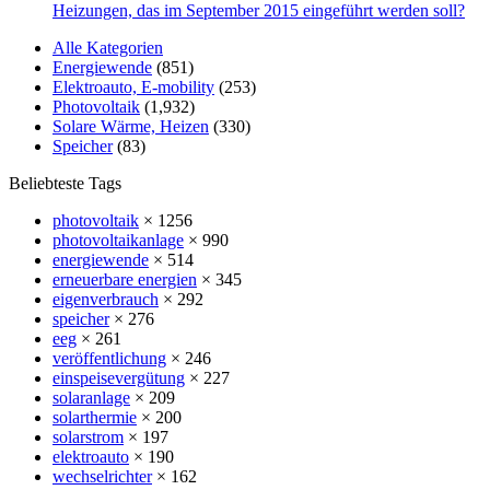
Heizungen, das im September 2015 eingeführt werden soll?
Alle Kategorien
Energiewende
(851)
Elektroauto, E-mobility
(253)
Photovoltaik
(1,932)
Solare Wärme, Heizen
(330)
Speicher
(83)
Beliebteste Tags
photovoltaik
× 1256
photovoltaikanlage
× 990
energiewende
× 514
erneuerbare energien
× 345
eigenverbrauch
× 292
speicher
× 276
eeg
× 261
veröffentlichung
× 246
einspeisevergütung
× 227
solaranlage
× 209
solarthermie
× 200
solarstrom
× 197
elektroauto
× 190
wechselrichter
× 162