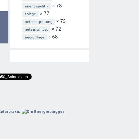
× 78
energiepolitik
× 77
anlage
× 75
netzeinspeisung
× 72
netzanschluss
× 68
eeg-umlage