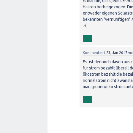
Annahme, dass jedes E-Auto
Haaren herbeigezogen. Die
entweder eigenen Solarstr
bekannten "vernünftigen" An
:-(
Kommentiert
23, Jan 2017
vo
Es ist dennoch davon aus
für strom bezahlt überall 
ökostrom bezahlt die beza
normalstrom nicht zwanslä
man grünen/öko strom unte