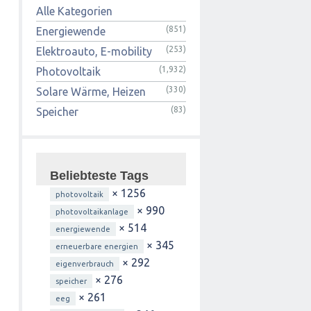
Alle Kategorien
(851)
Energiewende
(253)
Elektroauto, E-mobility
(1,932)
Photovoltaik
(330)
Solare Wärme, Heizen
(83)
Speicher
Beliebteste Tags
× 1256
photovoltaik
× 990
photovoltaikanlage
× 514
energiewende
× 345
erneuerbare energien
× 292
eigenverbrauch
× 276
speicher
× 261
eeg