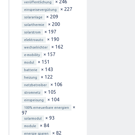
× 246
veröffentlichung
× 227
einspeisevergütung
× 209
solaranlage
× 200
solarthermie
× 197
solarstrom
× 190
elektroauto
× 162
wechselrichter
× 157
e-mobility
× 151
modul
× 143
batterie
× 122
heizung
× 106
netzbetreiber
× 105
stromnetz
× 104
einspeisung
×
100% erneuerbare energien
97
× 93
solarmodul
× 84
module
× 82
energie sparen