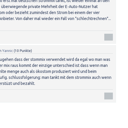
 erst mal deutschen Strommix tankt, ist wieder einmal an den
 überwiegende private Mehrheit der E-Auto-Nutzer hat
om oder bezieht zumindest den Strom bei einem der vier
bieter. Von daher mal wieder ein Fall von "schlechtrechnen"...
n
Yannic
(
10
Punkte)
zugehen dass der stommix verwendet wird da egal wo man was
der mix raus kommt der einzige unterschied ist dass wenn man
hlte menge auch als ökostom produziert wird und beim
ufig. schlussfolgerung: man tankt mit dem strommix auch wenn
rstüzt und bezahlt.