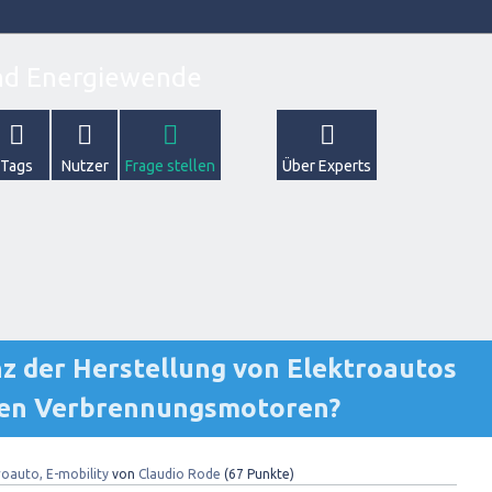
Tags
Nutzer
Frage stellen
Über Experts
anz der Herstellung von Elektroautos
len Verbrennungsmotoren?
roauto, E-mobility
von
Claudio Rode
(
67
Punkte)