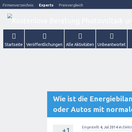
Firmenverzeichnis
Experts
Preisvergleich
Startseite
Veröffentlichungen
Alle Aktivitäten
Unbeantwortet
Wie ist die Energiebil
oder Autos mit norma
Eingestellt
4, Jul 2014
in
Elekt
+1