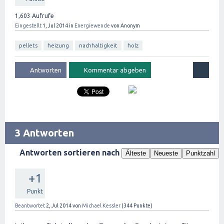
1,603
Aufrufe
Eingestellt
1, Jul 2014
in
Energiewende
von
Anonym
pellets
heizung
nachhaltigkeit
holz
3 Antworten
Antworten sortieren nach
Älteste
Neueste
Punktzahl
+1
Punkt
Beantwortet
2, Jul 2014
von
Michael Kessler
(
344
Punkte)