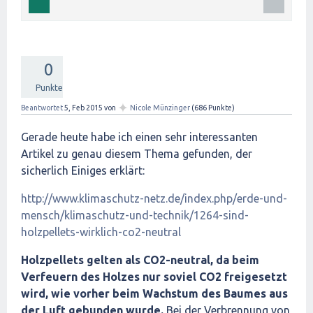
0
Punkte
✦
Beantwortet
5, Feb 2015
von
Nicole Münzinger
(
686
Punkte)
Gerade heute habe ich einen sehr interessanten
Artikel zu genau diesem Thema gefunden, der
sicherlich Einiges erklärt:
http://www.klimaschutz-netz.de/index.php/erde-und-
mensch/klimaschutz-und-technik/1264-sind-
holzpellets-wirklich-co2-neutral
Holzpellets gelten als CO2-neutral, da beim
Verfeuern des Holzes nur soviel CO2 freigesetzt
wird, wie vorher beim Wachstum des Baumes aus
der Luft gebunden wurde.
Bei der Verbrennung von