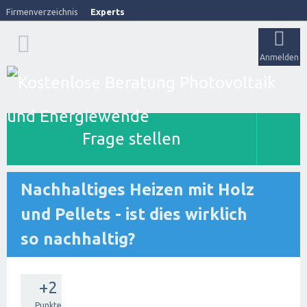
Firmenverzeichnis
Experts
Anmelden
Frage stellen
Nachhaltiges Heizen mit Holz
und Pellets - ist dies wirklich
so nachhaltig?
+2
Punkte