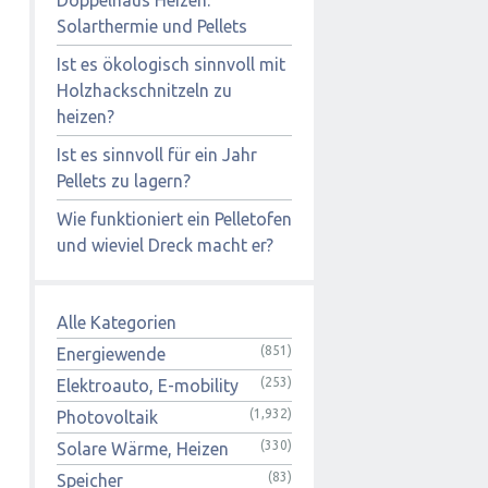
Solarthermie und Pellets
Ist es ökologisch sinnvoll mit
Holzhackschnitzeln zu
heizen?
Ist es sinnvoll für ein Jahr
Pellets zu lagern?
Wie funktioniert ein Pelletofen
und wieviel Dreck macht er?
Alle Kategorien
(851)
Energiewende
(253)
Elektroauto, E-mobility
(1,932)
Photovoltaik
(330)
Solare Wärme, Heizen
(83)
Speicher