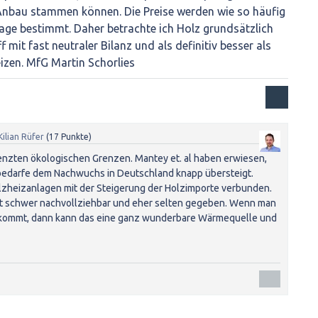
Anbau stammen können. Die Preise werden wie so häufig
ge bestimmt. Daher betrachte ich Holz grundsätzlich
f mit fast neutraler Bilanz und als definitiv besser als
eizen. MfG Martin Schorlies
Kilian Rüfer
(
17
Punkte)
renzten ökologischen Grenzen. Mantey et. al haben erwiesen,
bedarfe dem Nachwuchs in Deutschland knapp übersteigt.
lzheizanlagen mit der Steigerung der Holzimporte verbunden.
ist schwer nachvollziehbar und eher selten gegeben. Wenn man
rkommt, dann kann das eine ganz wunderbare Wärmequelle und