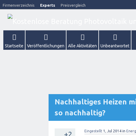
Firmenverzeichnis
Experts
Preisvergleich
Startseite
Veröffentlichungen
Alle Aktivitäten
Unbeantwortet
Nachhaltiges Heizen mit
so nachhaltig?
Eingestellt
1, Jul 2014
in
Ener
+2