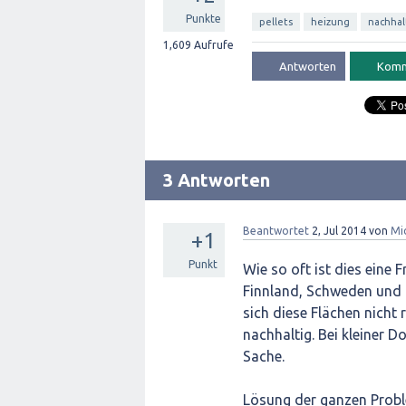
Punkte
pellets
heizung
nachhal
1,609
Aufrufe
3 Antworten
Beantwortet
2, Jul 2014
von
Mi
+1
Punkt
Wie so oft ist dies eine 
Finnland, Schweden und 
sich diese Flächen nicht r
nachhaltig. Bei kleiner D
Sache.
Lösung der ganzen Proble