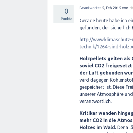
Beantwortet
5, Feb 2015
von
0
Punkte
Gerade heute habe ich ei
gefunden, der sicherlich E
http://www.klimaschutz-
technik/1264-sind-holzpe
Holzpellets gelten als
soviel CO2 freigesetz
der Luft gebunden wur
wird dagegen Kohlenstoff
gespeichert ist. Diese F
unserer Atmosphäre und 
verantwortlich.
Kritiker wenden hingeg
mehr CO2 in die Atmos
Holzes im Wald.
Denn lä