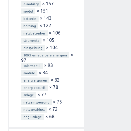
× 157
e-mobility
× 151
modul
× 143
batterie
× 122
heizung
× 106
netzbetreiber
× 105
stromnetz
× 104
einspeisung
×
100% erneuerbare energien
97
× 93
solarmodul
× 84
module
× 82
energie sparen
× 78
energiepolitik
× 77
anlage
× 75
netzeinspeisung
× 72
netzanschluss
× 68
eeg-umlage