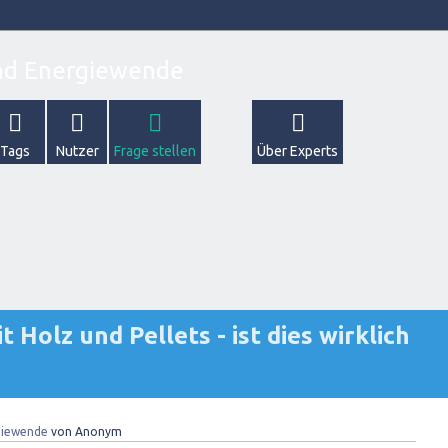
Tags
Nutzer
Frage stellen
Über Experts
 Holz und Pellets - ist dies wirklich
giewende
von
Anonym