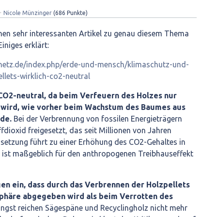
✦
Nicole Münzinger
(
686
Punkte)
nen sehr interessanten Artikel zu genau diesem Thema
iniges erklärt:
netz.de/index.php/erde-und-mensch/klimaschutz-und-
llets-wirklich-co2-neutral
 CO2-neutral, da beim Verfeuern des Holzes nur
t wird, wie vorher beim Wachstum des Baumes aus
de.
Bei der Verbrennung von fossilen Energieträgern
dioxid freigesetzt, das seit Millionen von Jahren
reisetzung führt zu einer Erhöhung des CO2-Gehaltes in
ist maßgeblich für den anthropogenen Treibhauseffekt
en ein, dass durch das Verbrennen der Holzpellets
phäre abgegeben wird als beim Verrotten des
ngst reichen Sägespäne und Recyclingholz nicht mehr