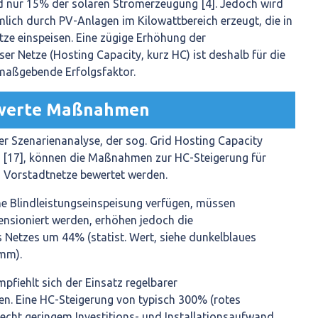
nd nur 15% der solaren Stromerzeugung [4]. Jedoch wird
lich durch PV-Anlagen im Kilowattbereich erzeugt, die in
ze einspeisen. Eine zügige Erhöhung der
r Netze (Hosting Capacity, kurz HC) ist deshalb für die
 maßgebende Erfolgsfaktor.
werte Maßnahmen
er Szenarienanalyse, der sog. Grid Hosting Capacity
) [17], können die Maßnahmen zur HC-Steigerung für
d Vorstadtnetze bewertet werden.
ne Blindleistungseinspeisung verfügen, müssen
ensioniert werden, erhöhen jedoch die
Netzes um 44% (statist. Wert, siehe dunkelblaues
mm).
mpfiehlt sich der Einsatz regelbarer
n. Eine HC-Steigerung von typisch 300% (rotes
echt geringem Investitions- und Installationsaufwand