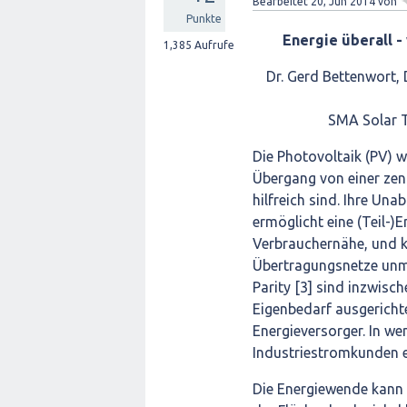
Bearbeitet
20, Jun 2014
von
Punkte
Energie überall 
1,385
Aufrufe
Dr. Gerd Bettenwort, 
SMA Solar T
Die Photovoltaik (PV) w
Übergang von einer zen
hilfreich sind. Ihre U
ermöglicht eine (Teil-)E
Verbrauchernähe, und k
Übertragungsnetze unmit
Parity [3] sind inzwis
Eigenbedarf ausgericht
Energieversorger. In we
Industriestromkunden e
Die Energiewende kann 