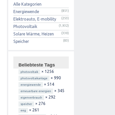
Alle Kategorien
(851)
Energiewende
(253)
Elektroauto, E-mobility
(1,932)
Photovoltaik
(330)
Solare Wärme, Heizen
(83)
Speicher
Beliebteste Tags
× 1256
photovoltaik
× 990
photovoltaikanlage
× 514
energiewende
× 345
erneuerbare energien
× 292
eigenverbrauch
× 276
speicher
× 261
eeg