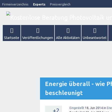
Firmenverzeichnis
Experts
Preisvergleich
Startseite
Veröffentlichungen
Alle Aktivitäten
Unbeantwortet
Energie überall - wie 
beschleunigt
Eingestellt
18, Jun 2014
in
Ene
+2