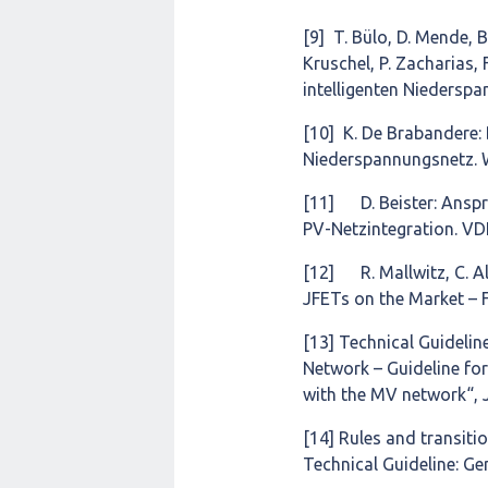
[9] T. Bülo, D. Mende, B.
Kruschel, P. Zacharias, 
intelligenten Niedersp
[10] K. De Brabandere:
Niederspannungsnetz. W
[11] D. Beister: Anspr
PV-Netzintegration. VD
[12] R. Mallwitz, C. Alt
JFETs on the Market – F
[13] Technical Guideli
Network – Guideline for
with the MV network“, 
[14] Rules and transiti
Technical Guideline: G