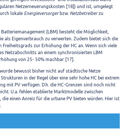
egulären Netzerneuerungskosten [18]) und ist, umgelegt
urch lokale
Energieversorger
bzw.
Netzbetreiber
zu
d Batteriemanagement (LBM) besteht die Möglichkeit,
e als Eigenverbrauch zu verwerten. Zudem bietet sich die
 Freiheitsgrads zur Erhöhung der HC an. Wenn sich viele
nes Netzabschnitts an einem synchronisierten LBM
-Erhöhung von 25- 50% machbar [17].
urde bewusst bisher nicht auf städtische Netze
Strukturen in der Regel über eine sehr hohe HC bei extrem
g mit PV verfügen. D.h. die HC-Grenzen sind noch nicht
icht. U.a. fehlen etablierte Marktmodelle zwischen
 die einen Anreiz für die urbane PV bieten würden. Hier ist
.