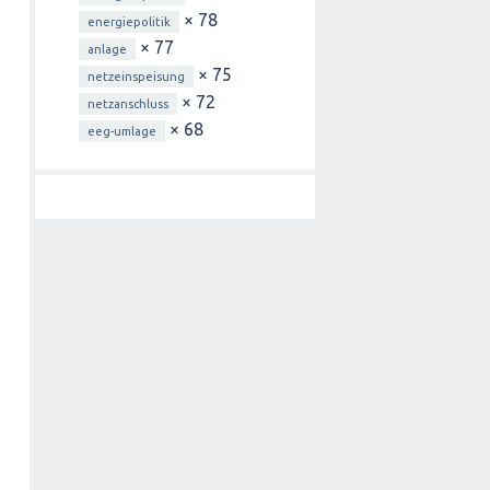
× 78
energiepolitik
× 77
anlage
× 75
netzeinspeisung
× 72
netzanschluss
× 68
eeg-umlage