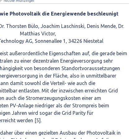
✦
Nicole Münzinger
- wie Photovoltaik die Energiewende beschleunigt
Dr. Thorsten Bülo, Joachim Laschinski, Denis Mende, Dr.
Matthias Victor,
echnology AG, Sonnenallee 1, 34226 Niestetal
eist außerordentliche Eigenschaften auf, die gerade beim
tralen zu einer dezentralen Energieversorgung sehr
nabhängigkeit von besonderen Standortvoraussetzungen
nergieversorgung in der Fläche, also in unmittelbarer
ann damit sowohl die Verteil- wie auch die
telbar entlasten. Mit der inzwischen erreichten Grid
chen auch die Stromerzeugungskosten einer am
eten PV-Anlage niedriger als der Strompreis beim
nigen Jahren wird sogar die Grid Parity für
rreicht werden [5].
daher über einen gezielten Ausbau der Photovoltaik in