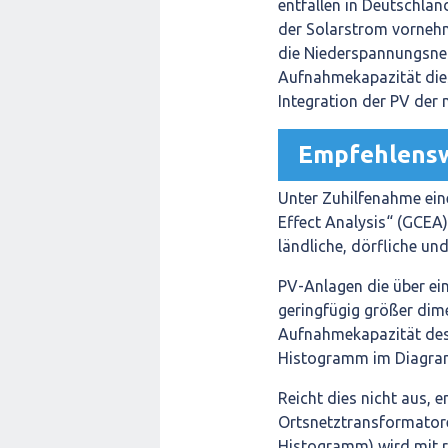
entfallen in Deutschla
der Solarstrom vornehm
die Niederspannungsnet
Aufnahmekapazität diese
Integration der PV der
Empfehlens
Unter Zuhilfenahme ein
Effect Analysis“ (GCEA
ländliche, dörfliche un
PV-Anlagen die über ei
geringfügig größer dim
Aufnahmekapazität des 
Histogramm im Diagra
Reicht dies nicht aus, e
Ortsnetztransformatore
Histogramm) wird mit r