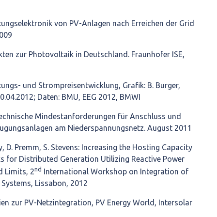
stungselektronik von PV-Anlagen nach Erreichen der Grid
2009
akten zur Photovoltaik in Deutschland. Fraunhofer ISE,
ungs- und Strompreisentwicklung, Grafik: B. Burger,
10.04.2012; Daten: BMU, EEG 2012, BMWI
echnische Mindestanforderungen für Anschluss und
rzeugungsanlagen am Niederspannungsnetz. August 2011
zy, D. Premm, S. Stevens: Increasing the Hosting Capacity
s for Distributed Generation Utilizing Reactive Power
nd
d Limits, 2
International Workshop on Integration of
 Systems, Lissabon, 2012
ien zur PV-Netzintegration, PV Energy World, Intersolar