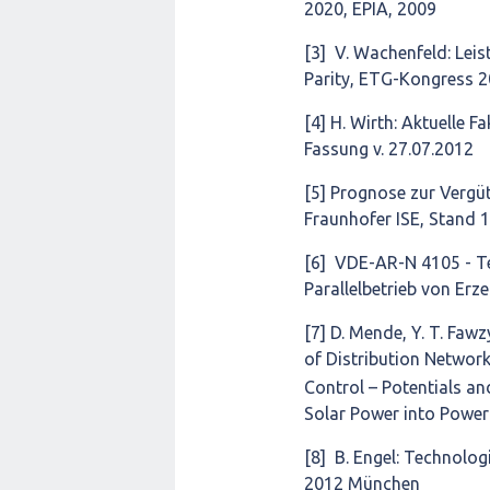
2020, EPIA, 2009
[3] V. Wachenfeld: Lei
Parity, ETG-Kongress 
[4] H. Wirth: Aktuelle F
Fassung v. 27.07.2012
[5] Prognose zur Vergüt
Fraunhofer ISE, Stand 
[6] VDE-AR-N 4105 - T
Parallelbetrieb von E
[7] D. Mende, Y. T. Faw
of Distribution Network
Control – Potentials an
Solar Power into Power
[8] B. Engel: Technolog
2012 München