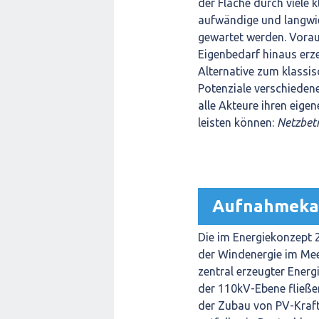
der Fläche durch viele 
aufwändige und langwie
gewartet werden. Vorau
Eigenbedarf hinaus erze
Alternative zum klassi
Potenziale verschiede
alle Akteure ihren eig
leisten können:
Netzbetr
Aufnahmekap
Die im Energiekonzept
der Windenergie im Mee
zentral erzeugter Energ
der 110kV-Ebene fließen
der Zubau von PV-Kraf