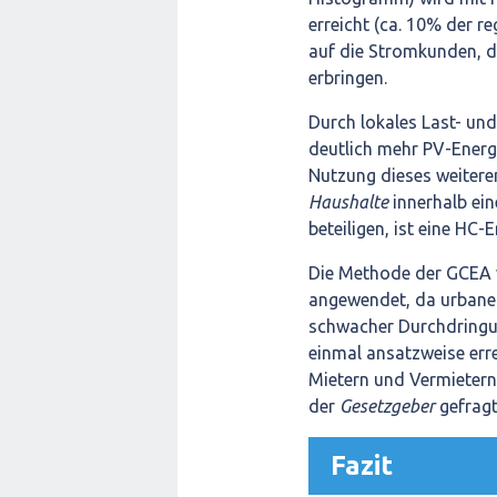
erreicht (ca. 10% der r
auf die Stromkunden, d
erbringen.
Durch lokales Last- un
deutlich mehr PV-Energi
Nutzung dieses weiteren
Haushalte
innerhalb ei
beteiligen, ist eine HC
Die Methode der GCEA w
angewendet, da urbane 
schwacher Durchdringun
einmal ansatzweise erre
Mietern und Vermietern,
der
Gesetzgeber
gefragt
Fazit