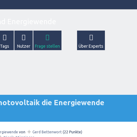
Tags
Nutzer
Frage stellen
Über Experts
Photovoltaik die Energiewende
✦
rgiewende
von
Gerd Bettenwort
(
22
Punkte)