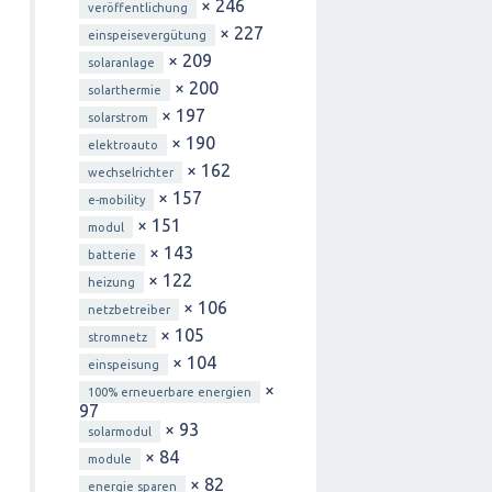
× 246
veröffentlichung
× 227
einspeisevergütung
× 209
solaranlage
× 200
solarthermie
× 197
solarstrom
× 190
elektroauto
× 162
wechselrichter
× 157
e-mobility
× 151
modul
× 143
batterie
× 122
heizung
× 106
netzbetreiber
× 105
stromnetz
× 104
einspeisung
×
100% erneuerbare energien
97
× 93
solarmodul
× 84
module
× 82
energie sparen