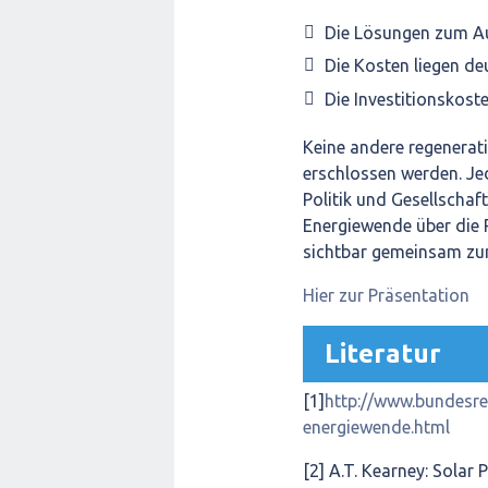
Die Lösungen zum Au
Die Kosten liegen de
Die Investitionskost
Keine andere regenerat
erschlossen werden. Jed
Politik und Gesellschaf
Energiewende über die P
sichtbar gemeinsam zu
Hier zur Präsentation
Literatur
[1]
http://www.bundesre
energiewende.html
[2] A.T. Kearney: Solar