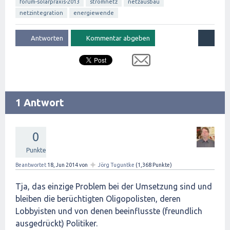
forum-solarpraxis-2013
stromnetz
netzausbau
netzintegration
energiewende
1 Antwort
0
Punkte
✦
Beantwortet
18, Jun 2014
von
Jörg Tuguntke
(
1,368
Punkte)
Tja, das einzige Problem bei der Umsetzung sind und
bleiben die berüchtigten Oligopolisten, deren
Lobbyisten und von denen beeinflusste (freundlich
ausgedrückt) Politiker.