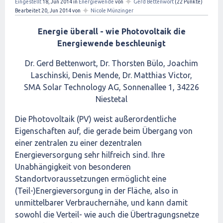
✦
Eingestellt
18, Jun 2014
in
Energiewende
von
Gerd Bettenwort
(
22
Punkte)
✦
Bearbeitet
20, Jun 2014
von
Nicole Münzinger
Energie überall - wie Photovoltaik die
Energiewende beschleunigt
Dr. Gerd Bettenwort, Dr. Thorsten Bülo, Joachim
Laschinski, Denis Mende, Dr. Matthias Victor,
SMA Solar Technology AG, Sonnenallee 1, 34226
Niestetal
Die Photovoltaik (PV) weist außerordentliche
Eigenschaften auf, die gerade beim Übergang von
einer zentralen zu einer dezentralen
Energieversorgung sehr hilfreich sind. Ihre
Unabhängigkeit von besonderen
Standortvoraussetzungen ermöglicht eine
(Teil-)Energieversorgung in der Fläche, also in
unmittelbarer Verbrauchernähe, und kann damit
sowohl die Verteil- wie auch die Übertragungsnetze