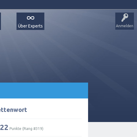
Über Experts
Anmelden
ettenwort
22
Punkte (Rang #
319
)