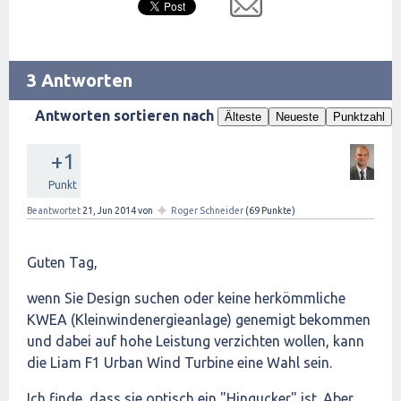
3 Antworten
Antworten sortieren nach
Älteste
Neueste
Punktzahl
+1
Punkt
✦
Beantwortet
21, Jun 2014
von
Roger Schneider
(
69
Punkte)
Guten Tag,
wenn Sie Design suchen oder keine herkömmliche
KWEA (Kleinwindenergieanlage) genemigt bekommen
und dabei auf hohe Leistung verzichten wollen, kann
die Liam F1 Urban Wind Turbine eine Wahl sein.
Ich finde, dass sie optisch ein "Hingucker" ist. Aber