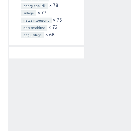
× 78
energiepolitik
× 77
anlage
× 75
netzeinspeisung
× 72
netzanschluss
× 68
eeg-umlage