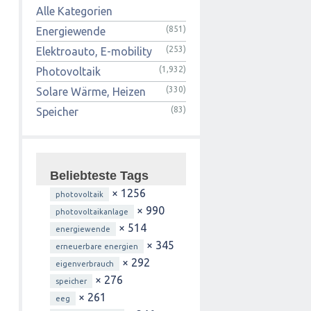
Alle Kategorien
(851)
Energiewende
(253)
Elektroauto, E-mobility
(1,932)
Photovoltaik
(330)
Solare Wärme, Heizen
(83)
Speicher
Beliebteste Tags
× 1256
photovoltaik
× 990
photovoltaikanlage
× 514
energiewende
× 345
erneuerbare energien
× 292
eigenverbrauch
× 276
speicher
× 261
eeg