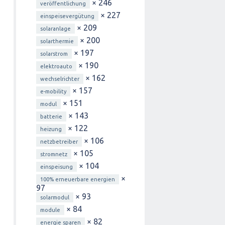
× 246
veröffentlichung
× 227
einspeisevergütung
× 209
solaranlage
× 200
solarthermie
× 197
solarstrom
× 190
elektroauto
× 162
wechselrichter
× 157
e-mobility
× 151
modul
× 143
batterie
× 122
heizung
× 106
netzbetreiber
× 105
stromnetz
× 104
einspeisung
×
100% erneuerbare energien
97
× 93
solarmodul
× 84
module
× 82
energie sparen