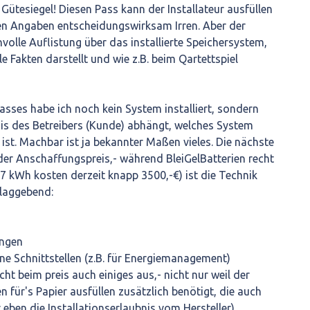
 Gütesiegel! Diesen Pass kann der Installateur ausfüllen
den Angaben entscheidungswirksam Irren. Aber der
nvolle Auflistung über das installierte Speichersystem,
e Fakten darstellt und wie z.B. beim Qartettspiel
sses habe ich noch kein System installiert, sondern
is des Betreibers (Kunde) abhängt, welches System
 ist. Machbar ist ja bekannter Maßen vieles. Die nächste
er Anschaffungspreis,- während BleiGelBatterien recht
(7 kWh kosten derzeit knapp 3500,-€) ist die Technik
hlaggebend:
ungen
ne Schnittstellen (z.B. für Energiemanagement)
ht beim preis auch einiges aus,- nicht nur weil der
en für's Papier ausfüllen zusätzlich benötigt, die auch
r eben die Installationserlaubnis vom Hersteller)