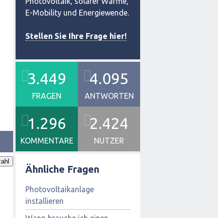
Photovoltaik, solarer Wärme,
E-Mobility und Energiewende.
Stellen Sie Ihre Frage hier!
3.449
4.095
FRAGEN
ANTWORTEN
1.296
2.424
KOMMENTARE
NUTZER
ahl
Ähnliche Fragen
Photovoltaikanlage
installieren
Wann brauche ich einen