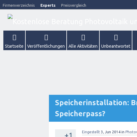
Firmenverzeichnis
Experts
Preisvergleich
Startseite
Veröffentlichungen
Alle Aktivitäten
Unbeantwortet
Speicherinstallation: 
Speicherpass?
Eingestellt
3, Jun 2014
in
Photov
+1