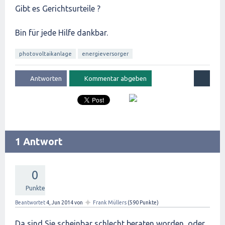
Gibt es Gerichtsurteile ?
Bin für jede Hilfe dankbar.
photovoltaikanlage
energieversorger
1 Antwort
0
Punkte
✦
Beantwortet
4, Jun 2014
von
Frank Müllers
(
590
Punkte)
Da sind Sie scheinbar schlecht beraten worden, oder