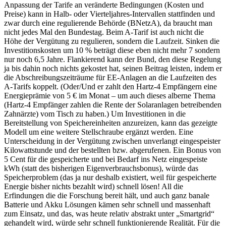
Anpassung der Tarife an veränderte Bedingungen (Kosten und
Preise) kann in Halb- oder Vierteljahres-Intervallen stattfinden und
zwar durch eine regulierende Behörde (BNetzA), da braucht man
nicht jedes Mal den Bundestag. Beim A-Tarif ist auch nicht die
Höhe der Vergütung zu regulieren, sondern die Laufzeit. Sinken die
Investitionskosten um 10 % beträgt diese eben nicht mehr 7 sondern
nur noch 6,5 Jahre. Flankierend kann der Bund, den diese Regelung
ja bis dahin noch nichts gekostet hat, seinen Beitrag leisten, indem er
die Abschreibungszeiträume für EE-Anlagen an die Laufzeiten des
A-Tarifs koppelt. (Oder/Und er zahlt den Hartz-4 Empfängern eine
Energieprämie von 5 € im Monat – um auch dieses alberne Thema
(Hartz-4 Empfänger zahlen die Rente der Solaranlagen betreibenden
Zahnärzte) vom Tisch zu haben.) Um Investitionen in die
Bereitstellung von Speichereinheiten anzureizen, kann das gezeigte
Modell um eine weitere Stellschraube ergänzt werden. Eine
Unterscheidung in der Vergütung zwischen unverlangt eingespeister
Kilowattstunde und der bestellten bzw. abgerufenen. Ein Bonus von
5 Cent für die gespeicherte und bei Bedarf ins Netz eingespeiste
kWh (statt des bisherigen Eigenverbrauchsbonus), würde das
Speicherproblem (das ja nur deshalb existiert, weil für gespeicherte
Energie bisher nichts bezahlt wird) schnell lösen! All die
Erfindungen die die Forschung bereit hält, und auch ganz banale
Batterie und Akku Lösungen kämen sehr schnell und massenhaft
zum Einsatz, und das, was heute relativ abstrakt unter „Smartgrid“
gehandelt wird, würde sehr schnell funktionierende Realität. Für die