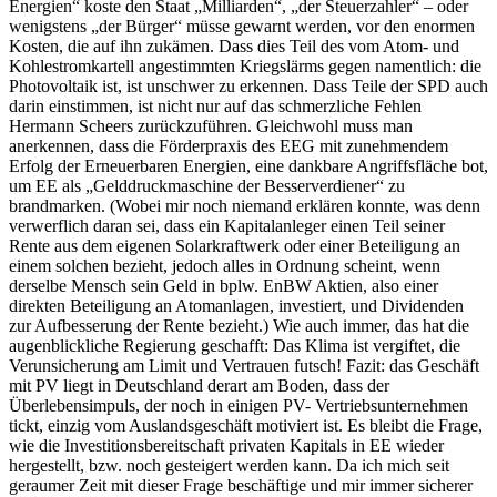
Energien“ koste den Staat „Milliarden“, „der Steuerzahler“ – oder
wenigstens „der Bürger“ müsse gewarnt werden, vor den enormen
Kosten, die auf ihn zukämen. Dass dies Teil des vom Atom- und
Kohlestromkartell angestimmten Kriegslärms gegen namentlich: die
Photovoltaik ist, ist unschwer zu erkennen. Dass Teile der SPD auch
darin einstimmen, ist nicht nur auf das schmerzliche Fehlen
Hermann Scheers zurückzuführen. Gleichwohl muss man
anerkennen, dass die Förderpraxis des EEG mit zunehmendem
Erfolg der Erneuerbaren Energien, eine dankbare Angriffsfläche bot,
um EE als „Gelddruckmaschine der Besserverdiener“ zu
brandmarken. (Wobei mir noch niemand erklären konnte, was denn
verwerflich daran sei, dass ein Kapitalanleger einen Teil seiner
Rente aus dem eigenen Solarkraftwerk oder einer Beteiligung an
einem solchen bezieht, jedoch alles in Ordnung scheint, wenn
derselbe Mensch sein Geld in bplw. EnBW Aktien, also einer
direkten Beteiligung an Atomanlagen, investiert, und Dividenden
zur Aufbesserung der Rente bezieht.) Wie auch immer, das hat die
augenblickliche Regierung geschafft: Das Klima ist vergiftet, die
Verunsicherung am Limit und Vertrauen futsch! Fazit: das Geschäft
mit PV liegt in Deutschland derart am Boden, dass der
Überlebensimpuls, der noch in einigen PV- Vertriebsunternehmen
tickt, einzig vom Auslandsgeschäft motiviert ist. Es bleibt die Frage,
wie die Investitionsbereitschaft privaten Kapitals in EE wieder
hergestellt, bzw. noch gesteigert werden kann. Da ich mich seit
geraumer Zeit mit dieser Frage beschäftige und mir immer sicherer