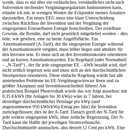
werde, dass es nur über ein verlässliches, verständliches nicht nach
Subvention riechendes Vergütungsregularium funktionieren kann,
erlaube ich mir, in wenigen Worten die Eckpunkte meines Ansatzes
darzustellen. Ein neues EEG muss eine klare Unterscheidung
zwischen Rückfluss der Investition und der Vergütung der
eingespeisten Erneuerbaren Energie festschreiben. Der erzielbare
Gewinn, die Rendite, darf nicht gesetzlich mitgeliefert werden – dies
böte, wie gesehen, eine zu breite Angriffsfläche. Ein
Amortisationstarif (A-Tarif), der die eingespeiste Energie während
der Amortisationszeit vergütet, muss höher liegen und attraktiv für
den Investor sein. Er muss sich an den Investitionskosten orientieren
und an kurzen Amortisationszeiten. Ein Regeltarif (oder Normaltarif
– „N-Tarif“) , der für jede eingespeiste EE – kWh bezahlt wird, darf
nicht zeitlich begrenzt sein und muss sich an den durchschnittlichen
Strompreisen orientieren. Diese einfache Regelung würde fast alle
anstehenden Probleme im EE-Vergütungswirrwarr lösen und zu
größter Akzeptanz und Investitionssicherheit führen! Am
praktischen Beispiel Photovoltaik würde das wie folgt aussehen: mit
0,35 €/kWh (für Anlagen bis 30 kWp) wäre in 7 Jahren, bei
derzeitiger durchschnittlicher Preislage pro kWp (und
angenommenen 950 kWh/kWp Ertrag pro Jahr) die Investition
zurückgeflossen; dies ist der A-Tarif. Danach greift der N-Tarif für
jede weitere eingespeiste kWh, ohne zeitliche Begrenzung. Der N-
Tarif kann die Hälfte der jeweiligen Stromverbrauchs-
Durchschnittstarife ausmachen, also derzeit 12 Cent pro kWh. Eine