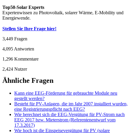
Top50-Solar Experts
Expertenwissen zu Photovoltaik, solarer Wärme, E-Mobility und
Energiewende.
Stellen Sie Ihre Frage hier!
3,449
Fragen
4,095
Antworten
1,296
Kommentare
2,424
Nutzer
Ähnliche Fragen
Kann eine EEG-Förderung für gebrauchte Module neu
gestellt werden?
Besteht für PV-Anlagen, die im Jahr 2007 installiert wurden,
eine Registrierungspflicht nach EEG?
Wie berechnet sich die EEG-Vergütung für PV-Strom nach
EEG 2017 bzw. Mieterstrom (Referentenentwurf vom
17.3.2017)
Wie hoch ist die Einspeisevergütung für PV (solare