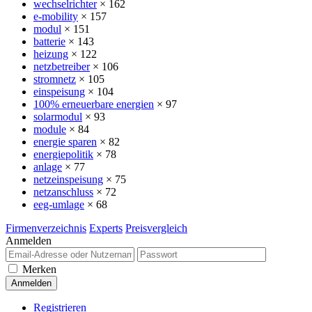
wechselrichter
× 162
e-mobility
× 157
modul
× 151
batterie
× 143
heizung
× 122
netzbetreiber
× 106
stromnetz
× 105
einspeisung
× 104
100% erneuerbare energien
× 97
solarmodul
× 93
module
× 84
energie sparen
× 82
energiepolitik
× 78
anlage
× 77
netzeinspeisung
× 75
netzanschluss
× 72
eeg-umlage
× 68
Firmenverzeichnis
Experts
Preisvergleich
Anmelden
Merken
Registrieren