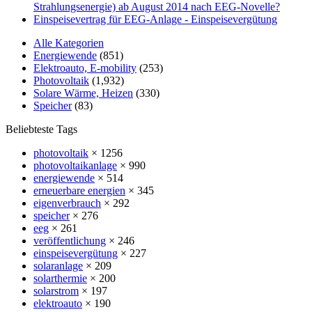
Strahlungsenergie) ab August 2014 nach EEG-Novelle?
Einspeisevertrag für EEG-Anlage - Einspeisevergütung
Alle Kategorien
Energiewende
(851)
Elektroauto, E-mobility
(253)
Photovoltaik
(1,932)
Solare Wärme, Heizen
(330)
Speicher
(83)
Beliebteste Tags
photovoltaik
× 1256
photovoltaikanlage
× 990
energiewende
× 514
erneuerbare energien
× 345
eigenverbrauch
× 292
speicher
× 276
eeg
× 261
veröffentlichung
× 246
einspeisevergütung
× 227
solaranlage
× 209
solarthermie
× 200
solarstrom
× 197
elektroauto
× 190