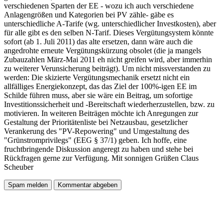
verschiedenen Sparten der EE - wozu ich auch verschiedene
Anlagengrößen und Kategorien bei PV zähle- gäbe es
unterschiedliche A-Tarife (wg. unterschiedlicher Investkosten), aber
für alle gibt es den selben N-Tarif. Dieses Vergütungsystem könnte
sofort (ab 1. Juli 2011) das alte ersetzen, dann wäre auch die
angedrohte erneute Vergütungskürzung obsolet (die ja mangels
Zubauzahlen März-Mai 2011 eh nicht greifen wird, aber immerhin
zu weiterer Verunsicherung beiträgt). Um nicht missverstanden zu
werden: Die skizierte Vergütungsmechanik ersetzt nicht ein
allfälliges Energiekonzept, das das Ziel der 100%-igen EE im
Schilde führen muss, aber sie wäre ein Beitrag, um sofortige
Investitionssicherheit und -Bereitschaft wiederherzustellen, bzw. zu
motivieren. In weiteren Beiträgen möchte ich Anregungen zur
Gestaltung der Prioritätenliste bei Netzausbau, gesetzlicher
Verankerung des "PV-Repowering" und Umgestaltung des
"Grünstromprivilegs" (EEG § 37/1) geben. Ich hoffe, eine
fruchtbringende Diskussion angeregt zu haben und stehe bei
Rückfragen gerne zur Verfügung. Mit sonnigen Grüßen Claus
Scheuber