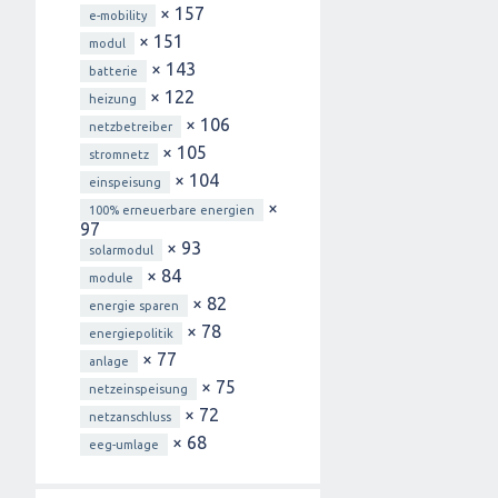
× 157
e-mobility
× 151
modul
× 143
batterie
× 122
heizung
× 106
netzbetreiber
× 105
stromnetz
× 104
einspeisung
×
100% erneuerbare energien
97
× 93
solarmodul
× 84
module
× 82
energie sparen
× 78
energiepolitik
× 77
anlage
× 75
netzeinspeisung
× 72
netzanschluss
× 68
eeg-umlage