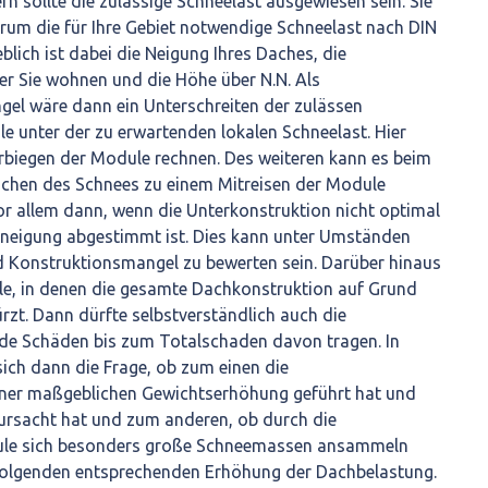
rn sollte die zulässige Schneelast ausgewiesen sein. Sie
rum die für Ihre Gebiet notwendige Schneelast nach DIN
lich ist dabei die Neigung Ihres Daches, die
er Sie wohnen und die Höhe über N.N. Als
gel wäre dann ein Unterschreiten der zulässen
le unter der zu erwartenden lokalen Schneelast. Hier
rbiegen der Module rechnen. Des weiteren kann es beim
chen des Schnees zu einem Mitreisen der Module
r allem dann, wenn die Unterkonstruktion nicht optimal
neigung abgestimmt ist. Dies kann unter Umständen
d Konstruktionsmangel zu bewerten sein. Darüber hinaus
älle, in denen die gesamte Dachkonstruktion auf Grund
zt. Dann dürfte selbstverständlich auch die
de Schäden bis zum Totalschaden davon tragen. In
 sich dann die Frage, ob zum einen die
iner maßgeblichen Gewichtserhöhung geführt hat und
rursacht hat und zum anderen, ob durch die
le sich besonders große Schneemassen ansammeln
folgenden entsprechenden Erhöhung der Dachbelastung.