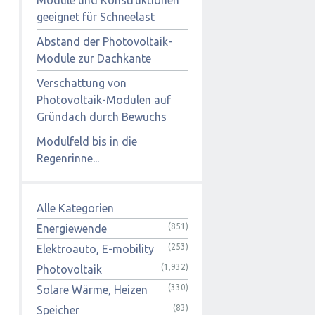
geeignet für Schneelast
Abstand der Photovoltaik-
Module zur Dachkante
Verschattung von
Photovoltaik-Modulen auf
Gründach durch Bewuchs
Modulfeld bis in die
Regenrinne...
Alle Kategorien
(851)
Energiewende
(253)
Elektroauto, E-mobility
(1,932)
Photovoltaik
(330)
Solare Wärme, Heizen
(83)
Speicher