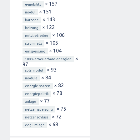
× 157
e-mobility
× 151
modul
× 143
batterie
× 122
heizung
× 106
netzbetreiber
× 105
stromnetz
× 104
einspeisung
×
100% erneuerbare energien
97
× 93
solarmodul
× 84
module
× 82
energie sparen
× 78
energiepolitik
× 77
anlage
× 75
netzeinspeisung
× 72
netzanschluss
× 68
eeg-umlage