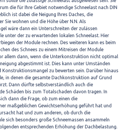
rn sollte die zulässige Schneelast ausgewiesen sein. Sie
rum die für Ihre Gebiet notwendige Schneelast nach DIN
lich ist dabei die Neigung Ihres Daches, die
er Sie wohnen und die Höhe über N.N. Als
gel wäre dann ein Unterschreiten der zulässen
le unter der zu erwartenden lokalen Schneelast. Hier
rbiegen der Module rechnen. Des weiteren kann es beim
chen des Schnees zu einem Mitreisen der Module
r allem dann, wenn die Unterkonstruktion nicht optimal
neigung abgestimmt ist. Dies kann unter Umständen
d Konstruktionsmangel zu bewerten sein. Darüber hinaus
älle, in denen die gesamte Dachkonstruktion auf Grund
zt. Dann dürfte selbstverständlich auch die
de Schäden bis zum Totalschaden davon tragen. In
 sich dann die Frage, ob zum einen die
iner maßgeblichen Gewichtserhöhung geführt hat und
rursacht hat und zum anderen, ob durch die
le sich besonders große Schneemassen ansammeln
folgenden entsprechenden Erhöhung der Dachbelastung.