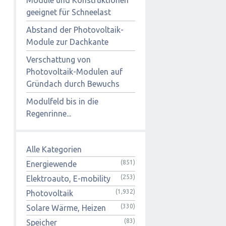
geeignet für Schneelast
Abstand der Photovoltaik-
Module zur Dachkante
Verschattung von
Photovoltaik-Modulen auf
Gründach durch Bewuchs
Modulfeld bis in die
Regenrinne...
Alle Kategorien
(851)
Energiewende
(253)
Elektroauto, E-mobility
(1,932)
Photovoltaik
(330)
Solare Wärme, Heizen
(83)
Speicher