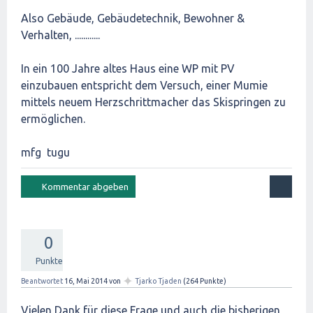
Also Gebäude, Gebäudetechnik, Bewohner &
Verhalten, ............
In ein 100 Jahre altes Haus eine WP mit PV
einzubauen entspricht dem Versuch, einer Mumie
mittels neuem Herzschrittmacher das Skispringen zu
ermöglichen.
mfg tugu
0
Punkte
✦
Beantwortet
16, Mai 2014
von
Tjarko Tjaden
(
264
Punkte)
Vielen Dank für diese Frage und auch die bisherigen