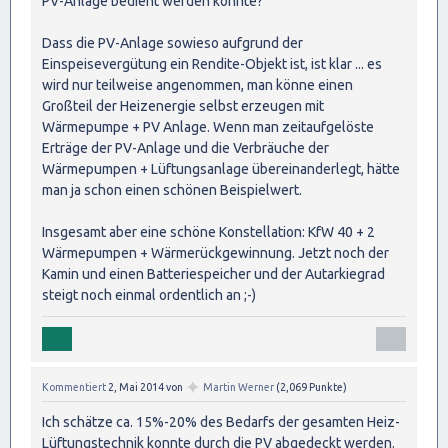
PV-Anlage bedient werden konnte?
Dass die PV-Anlage sowieso aufgrund der
Einspeisevergütung ein Rendite-Objekt ist, ist klar ... es
wird nur teilweise angenommen, man könne einen
Großteil der Heizenergie selbst erzeugen mit
Wärmepumpe + PV Anlage. Wenn man zeitaufgelöste
Erträge der PV-Anlage und die Verbräuche der
Wärmepumpen + Lüftungsanlage übereinanderlegt, hätte
man ja schon einen schönen Beispielwert.
Insgesamt aber eine schöne Konstellation: KfW 40 + 2
Wärmepumpen + Wärmerückgewinnung. Jetzt noch der
Kamin und einen Batteriespeicher und der Autarkiegrad
steigt noch einmal ordentlich an ;-)
✦
Kommentiert
2, Mai 2014
von
Martin Werner
(
2,069
Punkte)
Ich schätze ca. 15%-20% des Bedarfs der gesamten Heiz-
Lüftungstechnik konnte durch die PV abgedeckt werden.