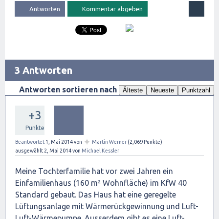
3 Antworten
Antworten sortieren nach
Älteste
Neueste
Punktzahl
+3
Punkte
✦
Beantwortet
1, Mai 2014
von
Martin Werner
(
2,069
Punkte)
ausgewählt
2, Mai 2014
von
Michael Kessler
Meine Tochterfamilie hat vor zwei Jahren ein
Einfamilienhaus (160 m² Wohnfläche) im KfW 40
Standard gebaut. Das Haus hat eine geregelte
Lüftungsanlage mit Wärmerückgewinnung und Luft-
Luft-Wärmepumpe. Ausserdem gibt es eine Luft-