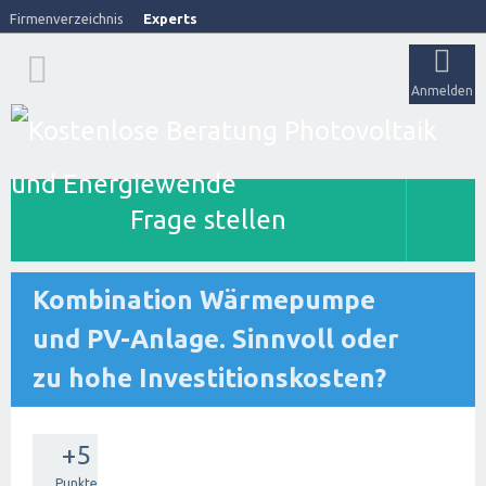
Firmenverzeichnis
Experts
Anmelden
Frage stellen
Kombination Wärmepumpe
und PV-Anlage. Sinnvoll oder
zu hohe Investitionskosten?
+5
Punkte