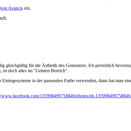
von Avancis
ein.
uft.
llig gleichgültig für die Ästhetik des Generators. Ich persönlich bevo
t, ist doch alles im "Grünen Bereich".
r Einlegesysteme in der passenden Farbe verwenden, dann hat man eine
://www.facebook.com/135998499758846/photos/pb.135998499758846