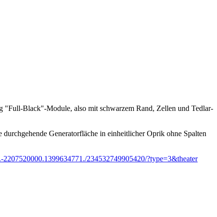
rzug "Full-Black"-Module, also mit schwarzem Rand, Zellen und Tedlar-
 durchgehende Generatorfläche in einheitlicher Oprik ohne Spalten
.-2207520000.1399634771./234532749905420/?type=3&theater