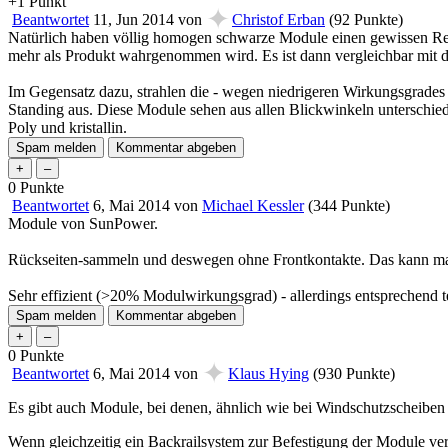
+1
Punkt
✦
Beantwortet
11, Jun 2014
von
Christof Erban
(
92
Punkte)
Natürlich haben völlig homogen schwarze Module einen gewissen Reiz
mehr als Produkt wahrgenommen wird. Es ist dann vergleichbar mit de
Im Gegensatz dazu, strahlen die - wegen niedrigeren Wirkungsgrades le
Standing aus. Diese Module sehen aus allen Blickwinkeln unterschiedli
Poly und kristallin.
0
Punkte
Beantwortet
6, Mai 2014
von
Michael Kessler
(
344
Punkte)
Module von SunPower.
Rückseiten-sammeln und deswegen ohne Frontkontakte. Das kann man
Sehr effizient (>20% Modulwirkungsgrad) - allerdings entsprechend t
0
Punkte
✦
Beantwortet
6, Mai 2014
von
Klaus Hying
(
930
Punkte)
Es gibt auch Module, bei denen, ähnlich wie bei Windschutzscheiben 
Wenn gleichzeitig ein Backrailsystem zur Befestigung der Module ver