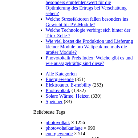
besonders empfehlenswert für die
Optimierung des Ertrags bei Verschattung
sehen?
Welche Stressfaktoren fallen besonders ins
Gewicht für PV-Module?
Welche Technologie verbirgt sich hinter der
Triex Zelle ?
Wie viel kostet die Produktion und Lieferung
kleiner Module pro Wattpeak mehr als die
großer Module?
Phovotoltaik Preis Index: Welche gibt es und
wie aussagekräftig sind diese?
Alle Kategorien
Energiewende
(851)
Elektroauto, E-mobility
(253)
Photovoltaik
(1,932)
Solare Wärme, Heizen
(330)
Speicher
(83)
Beliebteste Tags
photovoltaik
× 1256
photovoltaikanlage
× 990
energiewende
× 514