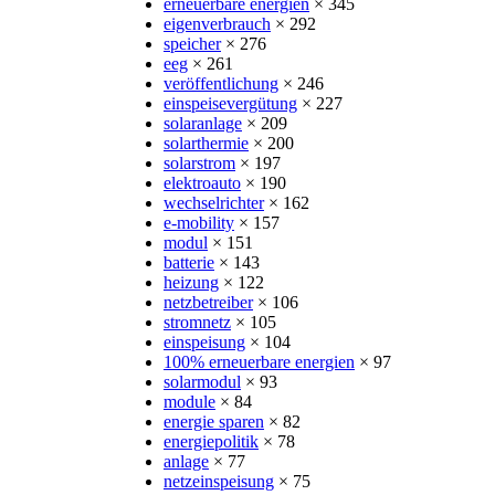
erneuerbare energien
× 345
eigenverbrauch
× 292
speicher
× 276
eeg
× 261
veröffentlichung
× 246
einspeisevergütung
× 227
solaranlage
× 209
solarthermie
× 200
solarstrom
× 197
elektroauto
× 190
wechselrichter
× 162
e-mobility
× 157
modul
× 151
batterie
× 143
heizung
× 122
netzbetreiber
× 106
stromnetz
× 105
einspeisung
× 104
100% erneuerbare energien
× 97
solarmodul
× 93
module
× 84
energie sparen
× 82
energiepolitik
× 78
anlage
× 77
netzeinspeisung
× 75