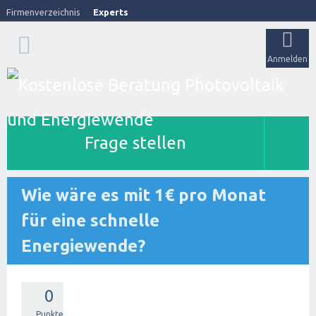
Firmenverzeichnis
Experts
Anmelden
Frage stellen
Wie wäre es mit 1€ pro Monat
für eine schnelle
Energiewende?
0
Punkte