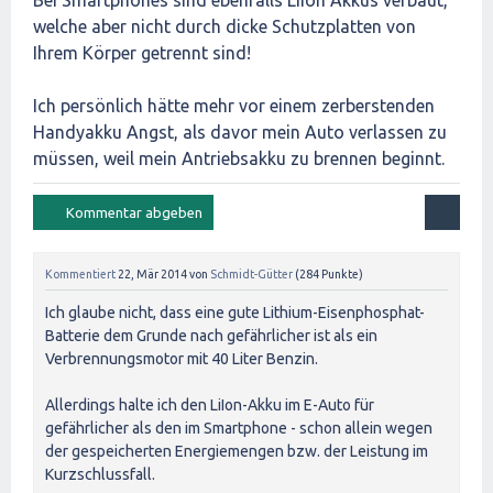
Bei Smartphones sind ebenfalls LiIon Akkus verbaut,
welche aber nicht durch dicke Schutzplatten von
Ihrem Körper getrennt sind!
Ich persönlich hätte mehr vor einem zerberstenden
Handyakku Angst, als davor mein Auto verlassen zu
müssen, weil mein Antriebsakku zu brennen beginnt.
Kommentiert
22, Mär 2014
von
Schmidt-Gütter
(
284
Punkte)
Ich glaube nicht, dass eine gute Lithium-Eisenphosphat-
Batterie dem Grunde nach gefährlicher ist als ein
Verbrennungsmotor mit 40 Liter Benzin.
Allerdings halte ich den LiIon-Akku im E-Auto für
gefährlicher als den im Smartphone - schon allein wegen
der gespeicherten Energiemengen bzw. der Leistung im
Kurzschlussfall.