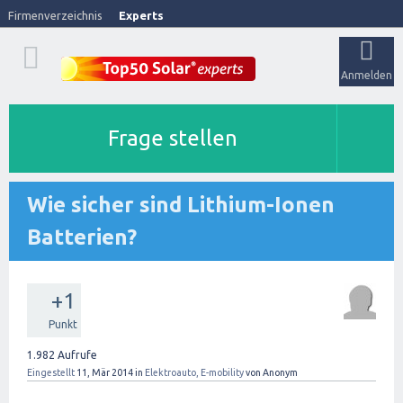
Firmenverzeichnis
Experts
Anmelden
Frage stellen
Wie sicher sind Lithium-Ionen
Batterien?
+1
Punkt
1.982
Aufrufe
Eingestellt
11, Mär 2014
in
Elektroauto, E-mobility
von
Anonym