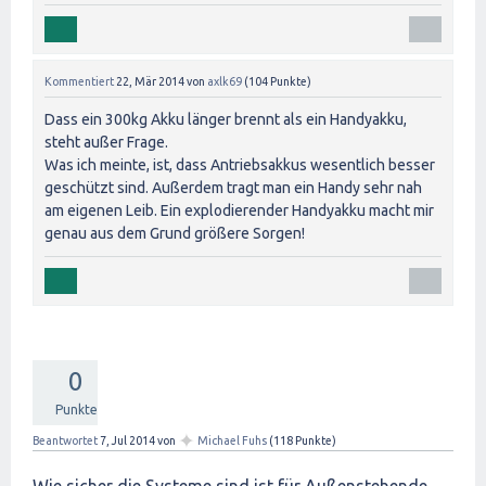
Kommentiert
22, Mär 2014
von
axlk69
(
104
Punkte)
Dass ein 300kg Akku länger brennt als ein Handyakku,
steht außer Frage.
Was ich meinte, ist, dass Antriebsakkus wesentlich besser
geschützt sind. Außerdem tragt man ein Handy sehr nah
am eigenen Leib. Ein explodierender Handyakku macht mir
genau aus dem Grund größere Sorgen!
0
Punkte
✦
Beantwortet
7, Jul 2014
von
Michael Fuhs
(
118
Punkte)