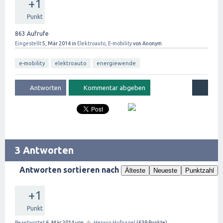
+1
Punkt
863
Aufrufe
Eingestellt
5, Mär 2014
in
Elektroauto, E-mobility
von
Anonym
e-mobility
elektroauto
energiewende
3 Antworten
Antworten sortieren nach
Älteste
Neueste
Punktzahl
+1
Punkt
✦
Beantwortet
6, Mär 2014
von
Herwig Hufnagel
(
639
Punkte)