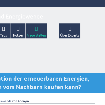
Tags
Nutzer
Frage stellen
Über Experts
tion der erneuerbaren Energien,
om vom Nachbarn kaufen kann?
giewende
von
Anonym