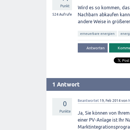
Punkt
Wird es so kommen, dass
Nachbarn abkaufen kann, 
524
Aufrufe
andere Weise in größer
erneuerbare energien
energ
1 Antwort
Beantwortet
19, Feb 2014
von
0
Punkte
Ja, Sie können von Ihre
einer PV-Anlage ist Ihr 
Marktintegrationsprogra