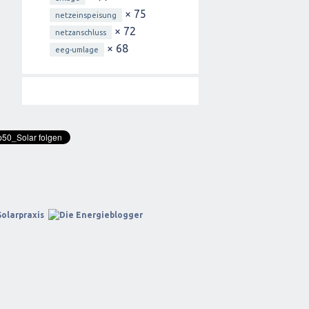
× 75
netzeinspeisung
× 72
netzanschluss
× 68
eeg-umlage