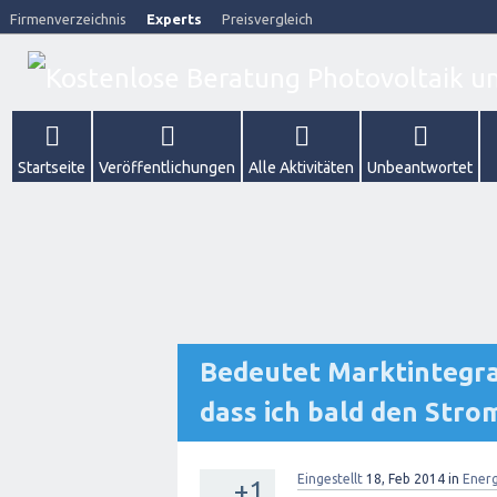
Firmenverzeichnis
Experts
Preisvergleich
Startseite
Veröffentlichungen
Alle Aktivitäten
Unbeantwortet
Bedeutet Marktintegra
dass ich bald den Str
Eingestellt
18, Feb 2014
in
Ener
+1