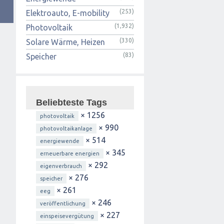
(253)
Elektroauto, E-mobility
(1,932)
Photovoltaik
(330)
Solare Wärme, Heizen
(83)
Speicher
Beliebteste Tags
× 1256
photovoltaik
× 990
photovoltaikanlage
× 514
energiewende
× 345
erneuerbare energien
× 292
eigenverbrauch
× 276
speicher
× 261
eeg
× 246
veröffentlichung
× 227
einspeisevergütung