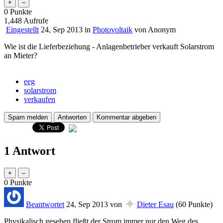
0
Punkte
1,448
Aufrufe
Eingestellt
24, Sep 2013
in
Photovoltaik
von
Anonym
Wie ist die Lieferbeziehung - Anlagenbetrieber verkauft Solarstrom
an Mieter?
eeg
solarstrom
verkaufen
1 Antwort
0
Punkte
✦
Beantwortet
24, Sep 2013
von
Dieter Esau
(
60
Punkte)
Physikalisch gesehen fließt der Strom immer nur den Weg des