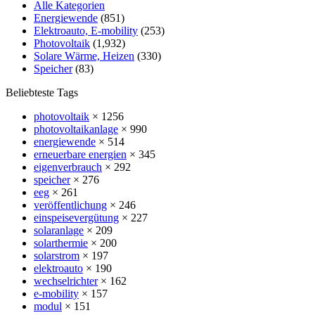
Alle Kategorien
Energiewende
(851)
Elektroauto, E-mobility
(253)
Photovoltaik
(1,932)
Solare Wärme, Heizen
(330)
Speicher
(83)
Beliebteste Tags
photovoltaik
× 1256
photovoltaikanlage
× 990
energiewende
× 514
erneuerbare energien
× 345
eigenverbrauch
× 292
speicher
× 276
eeg
× 261
veröffentlichung
× 246
einspeisevergütung
× 227
solaranlage
× 209
solarthermie
× 200
solarstrom
× 197
elektroauto
× 190
wechselrichter
× 162
e-mobility
× 157
modul
× 151