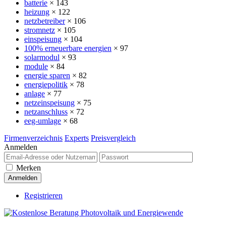
batterie
× 143
heizung
× 122
netzbetreiber
× 106
stromnetz
× 105
einspeisung
× 104
100% erneuerbare energien
× 97
solarmodul
× 93
module
× 84
energie sparen
× 82
energiepolitik
× 78
anlage
× 77
netzeinspeisung
× 75
netzanschluss
× 72
eeg-umlage
× 68
Firmenverzeichnis
Experts
Preisvergleich
Anmelden
Merken
Registrieren