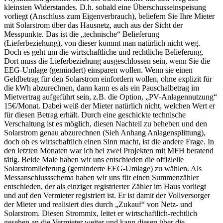
kleinsten Widerstandes. D.h. sobald eine Überschusseinspeisung
vorliegt (Anschluss zum Eigenverbrauch), beliefern Sie Ihre Mieter
mit Solarstrom über das Hausnetz, auch aus der Sicht der
Messpunkte. Das ist die „technische“ Belieferung
(Lieferbeziehung), von dieser kommt man natürlich nicht weg.
Doch es geht um die wirtschaftliche und rechtliche Belieferung.
Dort muss die Lieferbeziehung ausgeschlossen sein, wenn Sie die
EEG-Umlage (gemindert) einsparen wollen. Wenn sie einen
Geldbetrag für den Solarstrom einfordern wollen, ohne explizit für
die kWh abzurechnen, dann kann es als ein Pauschalbetrag im
Mietvertrag aufgeführt sein, z.B. die Option, „PV-Anlagennutzung“
15€/Monat. Dabei weiß der Mieter natürlich nicht, welchen Wert er
für diesen Betrag erhält. Durch eine geschickte technische
Verschaltung ist es möglich, diesen Nachteil zu beheben und den
Solarstrom genau abzurechnen (Sieh Anhang Anlagensplittung),
doch ob es wirtschaftlich einen Sinn macht, ist die andere Frage. In
den letzten Monaten war ich bei zwei Projekten mit MFH beratend
tätig. Beide Male haben wir uns entschieden die offizielle
Solarstromlieferung (geminderte EEG-Umlage) zu wählen. Als
Messanschlussschema haben wir uns für einen Summenzähler
entschieden, der als einziger registrierter Zähler im Haus vorliegt
und auf den Vermieter registriert ist. Er ist damit der Vollversorger
der Mieter und realisiert dies durch „Zukauf“ von Netz- und
Solarstrom. Diesen Strommix, leitet er wirtschaftlich-rechtlich
gesehen an die Vermieter weiter und kann diesen über die