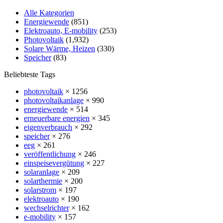
Alle Kategorien
Energiewende
(851)
Elektroauto, E-mobility
(253)
Photovoltaik
(1,932)
Solare Wärme, Heizen
(330)
Speicher
(83)
Beliebteste Tags
photovoltaik
× 1256
photovoltaikanlage
× 990
energiewende
× 514
erneuerbare energien
× 345
eigenverbrauch
× 292
speicher
× 276
eeg
× 261
veröffentlichung
× 246
einspeisevergütung
× 227
solaranlage
× 209
solarthermie
× 200
solarstrom
× 197
elektroauto
× 190
wechselrichter
× 162
e-mobility
× 157