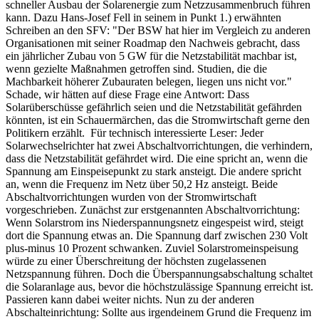
schneller Ausbau der Solarenergie zum Netzzusammenbruch führen
kann. Dazu Hans-Josef Fell in seinem in Punkt 1.) erwähnten
Schreiben an den SFV: "Der BSW hat hier im Vergleich zu anderen
Organisationen mit seiner Roadmap den Nachweis gebracht, dass
ein jährlicher Zubau von 5 GW für die Netzstabilität machbar ist,
wenn gezielte Maßnahmen getroffen sind. Studien, die die
Machbarkeit höherer Zubauraten belegen, liegen uns nicht vor."
Schade, wir hätten auf diese Frage eine Antwort: Dass
Solarüberschüsse gefährlich seien und die Netzstabilität gefährden
könnten, ist ein Schauermärchen, das die Stromwirtschaft gerne den
Politikern erzählt. Für technisch interessierte Leser: Jeder
Solarwechselrichter hat zwei Abschaltvorrichtungen, die verhindern,
dass die Netzstabilität gefährdet wird. Die eine spricht an, wenn die
Spannung am Einspeisepunkt zu stark ansteigt. Die andere spricht
an, wenn die Frequenz im Netz über 50,2 Hz ansteigt. Beide
Abschaltvorrichtungen wurden von der Stromwirtschaft
vorgeschrieben. Zunächst zur erstgenannten Abschaltvorrichtung:
Wenn Solarstrom ins Niederspannungsnetz eingespeist wird, steigt
dort die Spannung etwas an. Die Spannung darf zwischen 230 Volt
plus-minus 10 Prozent schwanken. Zuviel Solarstromeinspeisung
würde zu einer Überschreitung der höchsten zugelassenen
Netzspannung führen. Doch die Überspannungsabschaltung schaltet
die Solaranlage aus, bevor die höchstzulässige Spannung erreicht ist.
Passieren kann dabei weiter nichts. Nun zu der anderen
Abschalteinrichtung: Sollte aus irgendeinem Grund die Frequenz im