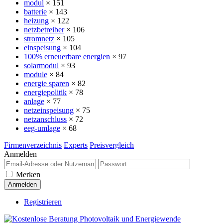
modul
× 151
batterie
× 143
heizung
× 122
netzbetreiber
× 106
stromnetz
× 105
einspeisung
× 104
100% erneuerbare energien
× 97
solarmodul
× 93
module
× 84
energie sparen
× 82
energiepolitik
× 78
anlage
× 77
netzeinspeisung
× 75
netzanschluss
× 72
eeg-umlage
× 68
Firmenverzeichnis
Experts
Preisvergleich
Anmelden
Merken
Registrieren