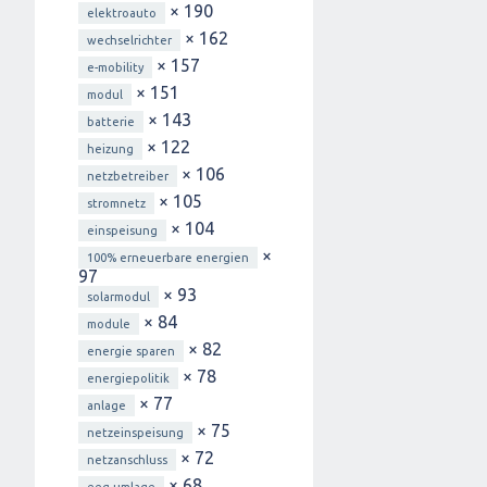
× 190
elektroauto
× 162
wechselrichter
× 157
e-mobility
× 151
modul
× 143
batterie
× 122
heizung
× 106
netzbetreiber
× 105
stromnetz
× 104
einspeisung
×
100% erneuerbare energien
97
× 93
solarmodul
× 84
module
× 82
energie sparen
× 78
energiepolitik
× 77
anlage
× 75
netzeinspeisung
× 72
netzanschluss
× 68
eeg-umlage