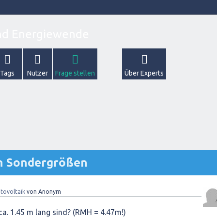
Tags
Nutzer
Frage stellen
Über Experts
in Sondergrößen
tovoltaik
von
Anonym
ca. 1.45 m lang sind? (RMH = 4.47m!)