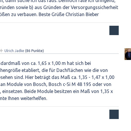
ch, dann suche ich das raus. Dennoch rate ich dringend,
Gründen sowie b) aus Gründen der Versorgungssicherheit
ößen zu verbauen. Beste Grüße Christian Bieber
✦
Ulrich Jadke
(
86
Punkte)
dardmaß von ca. 1,65 x 1,00 m hat sich bei
engröße etabliert, die für Dachflächen wie die von
sehen sind. Hier beträgt das Maß ca. 1,35 - 1,47 x 1,00
man Module von Bosch, Bosch c-Si M 48 195 oder von
b, einsetzen. Beide Module besitzen ein Maß von 1,35 x
nnte Ihnen weiterhelfen.