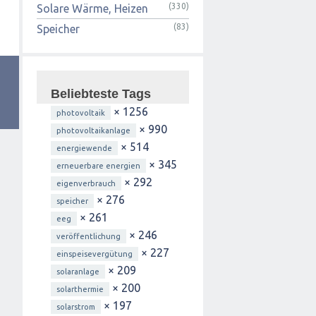
(330)
Solare Wärme, Heizen
(83)
Speicher
Beliebteste Tags
× 1256
photovoltaik
× 990
photovoltaikanlage
× 514
energiewende
× 345
erneuerbare energien
× 292
eigenverbrauch
× 276
speicher
× 261
eeg
× 246
veröffentlichung
× 227
einspeisevergütung
× 209
solaranlage
× 200
solarthermie
× 197
solarstrom