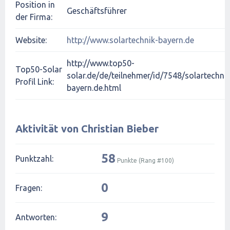
Position in
Geschäftsführer
der Firma:
Website:
http://www.solartechnik-bayern.de
http://www.top50-
Top50-Solar
solar.de/de/teilnehmer/id/7548/solartechnik
Profil Link:
bayern.de.html
Aktivität von Christian Bieber
58
Punktzahl:
Punkte (Rang #
100
)
0
Fragen:
9
Antworten: