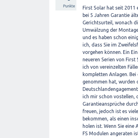
Punkte
First Solar hat seit 2011
bei 5 Jahren Garantie ält
Gerichtsurteil, wonach di
Umwälzung der Montage/D
und es haben schon einig
ich, dass Sie im Zweifels
vorgehen können. Ein Eint
neueren Serien von First 
ich von vereinzelten Fäll
kompletten Anlagen. Bei
genommen hat, wurden 
Deutschlandengagement v
ich mir schon vostellen,
Garantieansprüche durchz
freuen, jedoch ist es vie
bekommen, als einen inso
holen ist. Wenn Sie eine
FS Modulen angeraten ist