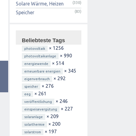
(330)
Solare Wärme, Heizen
(83)
Speicher
Beliebteste Tags
× 1256
photovoltaik
× 990
photovoltaikanlage
× 514
energiewende
× 345
erneuerbare energien
× 292
eigenverbrauch
× 276
speicher
× 261
eeg
× 246
veröffentlichung
× 227
einspeisevergütung
× 209
solaranlage
× 200
solarthermie
× 197
solarstrom