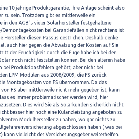
 eine 10 jährige Produktgarantie, Ihre Anlage scheint also
er zu sein. Trotzdem gibt es mittlerweile ein
e in den AGB´s vieler Solarhersteller festgehaltene
emontagekosten bei Garantiefällen nicht rechtens ist
e Hersteller diesen Passus gestrichen. Deshalb denke
fall auch hier gegen die Abwälzung der Kosten auf Sie
ritt der Feuchtigkeit durch die Fuge habe ich bei den
Solar noch nicht feststellen können. Bei den älteren habe
en bei Produktionsfehlern gehört, aber nicht bei
 den LPM Modulen aus 2008/2009, die FS zurück
die Montagekosten von FS übernommen. Da das
on FS aber mittlerweile nicht mehr gegeben ist, kann
 dass es immer problematischer werden wird, hier
usetzen. Dies wird Sie als Solarkunden sicherlich nicht
leicht besser hier noch eine Kulanzleistung angeboten zu
lventen Modulhersteller zu haben, wo gar nichts zu
 Allgefahrenversicherung abgeschlossen haben ( was bei
) kann vielleicht der Versicherungsgeber weiterhelfen.