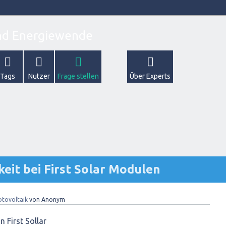
Tags
Nutzer
Frage stellen
Über Experts
eit bei First Solar Modulen
otovoltaik
von
Anonym
 First Sollar