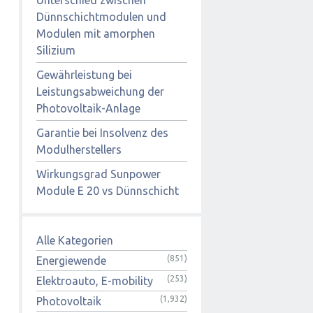
Dünnschichtmodulen und
Modulen mit amorphen
Silizium
Gewährleistung bei
Leistungsabweichung der
Photovoltaik-Anlage
Garantie bei Insolvenz des
Modulherstellers
Wirkungsgrad Sunpower
Module E 20 vs Dünnschicht
Alle Kategorien
(851)
Energiewende
(253)
Elektroauto, E-mobility
(1,932)
Photovoltaik