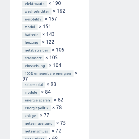
× 190
elektroauto
× 162
wechselrichter
× 157
e-mobility
× 151
modul
× 143
batterie
× 122
heizung
× 106
netzbetreiber
× 105
stromnetz
× 104
einspeisung
×
100% erneuerbare energien
97
× 93
solarmodul
× 84
module
× 82
energie sparen
× 78
energiepolitik
× 77
anlage
× 75
netzeinspeisung
× 72
netzanschluss
× 68
eeg-umlage