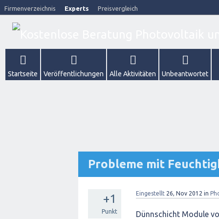
Firmenverzeichnis
Experts
Preisvergleich
Startseite
Veröffentlichungen
Alle Aktivitäten
Unbeantwortet
Probleme mit Feuchtigk
Eingestellt
26, Nov 2012
in
Ph
+1
Punkt
Dünnschicht Module von