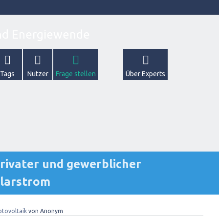
Tags
Nutzer
Frage stellen
Über Experts
rivater und gewerblicher
olarstrom
otovoltaik
von
Anonym