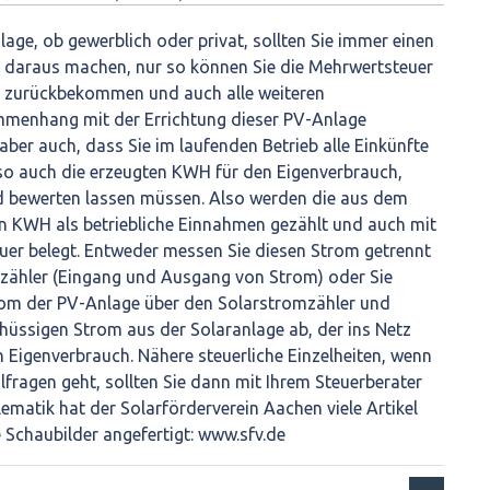
lage, ob gewerblich oder privat, sollten Sie immer einen
b daraus machen, nur so können Sie die Mehrwertsteuer
r zurückbekommen und auch alle weiteren
enhang mit der Errichtung dieser PV-Anlage
. aber auch, dass Sie im laufenden Betrieb alle Einkünfte
also auch die erzeugten KWH für den Eigenverbrauch,
nd bewerten lassen müssen. Also werden die aus dem
n KWH als betriebliche Einnahmen gezählt und auch mit
er belegt. Entweder messen Sie diesen Strom getrennt
szähler (Eingang und Ausgang von Strom) oder Sie
om der PV-Anlage über den Solarstromzähler und
hüssigen Strom aus der Solaranlage ab, der ins Netz
n Eigenverbrauch. Nähere steuerliche Einzelheiten, wenn
lfragen geht, sollten Sie dann mit Ihrem Steuerberater
lematik hat der Solarförderverein Aachen viele Artikel
e Schaubilder angefertigt: www.sfv.de