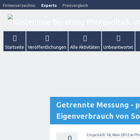
Firmenverzeichnis
Experts
Preisvergleich
Startseite
Veröffentlichungen
Alle Aktivitäten
Unbeantwortet
Getrennte Messung - p
Eigenverbrauch von S
Eingestellt
18, Nov 2012
in
Ph
0