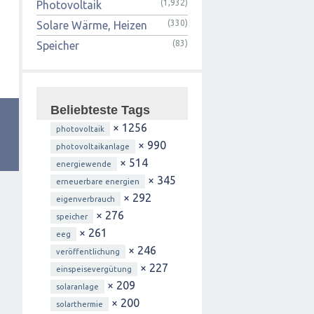
(1,932)
Photovoltaik
(330)
Solare Wärme, Heizen
(83)
Speicher
Beliebteste Tags
× 1256
photovoltaik
× 990
photovoltaikanlage
× 514
energiewende
× 345
erneuerbare energien
× 292
eigenverbrauch
× 276
speicher
× 261
eeg
× 246
veröffentlichung
× 227
einspeisevergütung
× 209
solaranlage
× 200
solarthermie