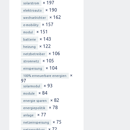
× 197
solarstrom
× 190
elektroauto
× 162
wechselrichter
× 157
e-mobility
× 151
modul
× 143
batterie
× 122
heizung
× 106
netzbetreiber
× 105
stromnetz
× 104
einspeisung
×
100% erneuerbare energien
97
× 93
solarmodul
× 84
module
× 82
energie sparen
× 78
energiepolitik
× 77
anlage
× 75
netzeinspeisung
× 72
netzanschluss